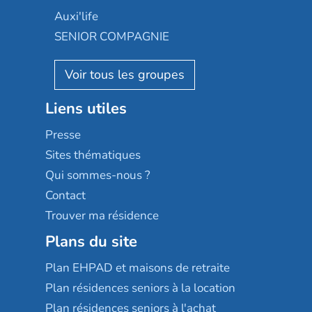
Occitalia
Le Noble Âge
Auxi'life
Appartseniors
Almage
SENIOR COMPAGNIE
Villa beausoleil
Pavonis santé
AGE D'OR Services
Reseda
Résidalya
Stella management
Groupe aplus
Liens utiles
Les villages d'or
Sérénys
Presse
Résidences services Villa Médicis
Sites thématiques
Qui sommes-nous ?
Contact
Trouver ma résidence
Plans du site
Plan EHPAD et maisons de retraite
Plan résidences seniors à la location
Plan résidences seniors à l'achat