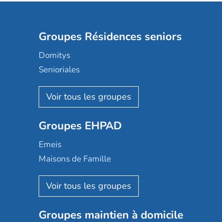
Groupes Résidences seniors
Domitys
Senioriales
Nohée
Les Résidentiels
Ovelia
Groupes EHPAD
Mobicap
Domusvi
Emeis
Happy Senior
Maisons de Famille
Espace et vie
Korian
Aquarelia
Emera
Nexity edenea
Colisée
Les jardins d'Arcadie
Groupes maintien à domicile
Groupe SOS