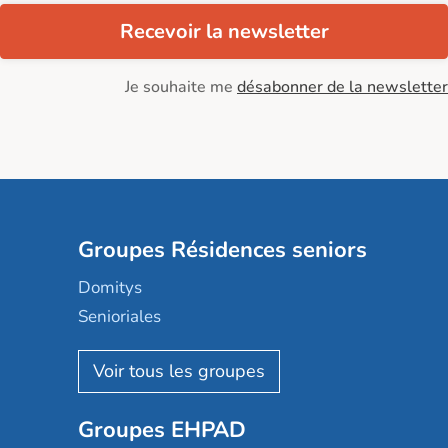
Recevoir la newsletter
Je souhaite me
désabonner de la newsletter
Groupes Résidences seniors
Domitys
Senioriales
Nohée
Les Résidentiels
Ovelia
Groupes EHPAD
Mobicap