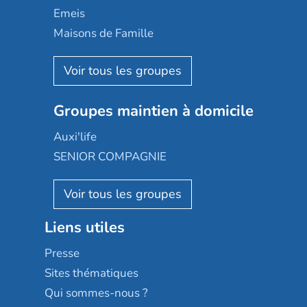
Domusvi
Emeis
Happy Senior
Maisons de Famille
Espace et vie
Korian
Aquarelia
Emera
Nexity edenea
Colisée
Les jardins d'Arcadie
Groupes maintien à domicile
Groupe SOS
Occitalia
Le Noble Âge
Auxi'life
Appartseniors
Almage
SENIOR COMPAGNIE
Villa beausoleil
Pavonis santé
AGE D'OR Services
Reseda
Résidalya
Stella management
Groupe aplus
Liens utiles
Les villages d'or
Sérénys
Presse
Résidences services Villa Médicis
Sites thématiques
Qui sommes-nous ?