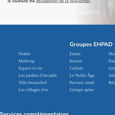
Je souhaite me
désabonner de la newsletter
Groupes EHPAD
Nohée
Emeis
Mai
Mobicap
Korian
Em
Espace et vie
Colisée
Gr
Les jardins d'Arcadie
Le Noble Âge
Al
Villa beausoleil
Pavonis santé
Rés
Les villages d'or
Groupe aplus
Services complémentaires