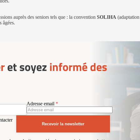
iors.
ssions auprès des seniors tels que : la convention
SOLIHA
(adaptation 
s âgées.
r
et soyez
informé des
Adresse email
ntacter
Recevoir la newsletter