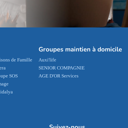
Groupes maintien à domicile
sons de Famille
Auxi'life
era
SENIOR COMPAGNIE
oupe SOS
AGE D'OR Services
mage
idalya
Suivez-nous