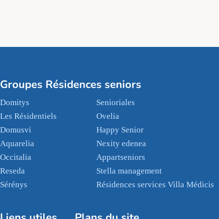
Groupes Résidences seniors
Domitys
Senioriales
Les Résidentiels
Ovelia
Domusvi
Happy Senior
Aquarelia
Nexity edenea
Occitalia
Appartseniors
Reseda
Stella management
Sérénys
Résidences services Villa Médicis
Liens utiles
Plans du site