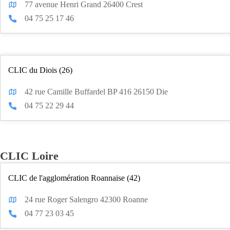
77 avenue Henri Grand 26400 Crest
04 75 25 17 46
CLIC du Diois (26)
42 rue Camille Buffardel BP 416 26150 Die
04 75 22 29 44
CLIC Loire
CLIC de l'agglomération Roannaise (42)
24 rue Roger Salengro 42300 Roanne
04 77 23 03 45