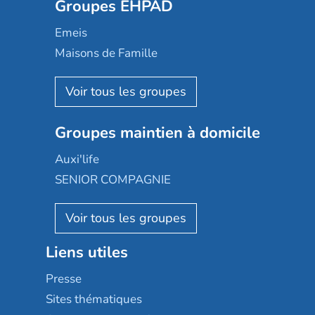
Groupes EHPAD
Mobicap
Domusvi
Emeis
Happy Senior
Maisons de Famille
Espace et vie
Korian
Aquarelia
Emera
Nexity edenea
Colisée
Les jardins d'Arcadie
Groupes maintien à domicile
Groupe SOS
Occitalia
Le Noble Âge
Auxi'life
Appartseniors
Almage
SENIOR COMPAGNIE
Villa beausoleil
Pavonis santé
AGE D'OR Services
Reseda
Résidalya
Stella management
Groupe aplus
Liens utiles
Les villages d'or
Sérénys
Presse
Résidences services Villa Médicis
Sites thématiques