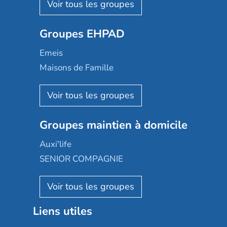
Les Résidentiels
Ovelia
Groupes EHPAD
Mobicap
Domusvi
Emeis
Happy Senior
Maisons de Famille
Espace et vie
Korian
Aquarelia
Emera
Nexity edenea
Colisée
Les jardins d'Arcadie
Groupes maintien à domicile
Groupe SOS
Occitalia
Le Noble Âge
Auxi'life
Appartseniors
Almage
SENIOR COMPAGNIE
Villa beausoleil
Pavonis santé
AGE D'OR Services
Reseda
Résidalya
Stella management
Groupe aplus
Liens utiles
Les villages d'or
Sérénys