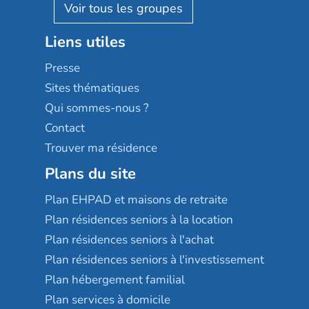
Reseda
Résidalya
Stella management
Groupe aplus
Liens utiles
Les villages d'or
Sérénys
Presse
Résidences services Villa Médicis
Sites thématiques
Qui sommes-nous ?
Contact
Trouver ma résidence
Plans du site
Plan EHPAD et maisons de retraite
Plan résidences seniors à la location
Plan résidences seniors à l'achat
Plan résidences seniors à l'investissement
Plan hébergement familial
Plan services à domicile