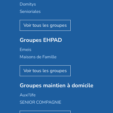
Domitys
Senioriales
Nohée
Les Résidentiels
Ovelia
Groupes EHPAD
Mobicap
Domusvi
Emeis
Happy Senior
Maisons de Famille
Espace et vie
Korian
Aquarelia
Emera
Nexity edenea
Colisée
Les jardins d'Arcadie
Groupes maintien à domicile
Groupe SOS
Occitalia
Le Noble Âge
Auxi'life
Appartseniors
Almage
SENIOR COMPAGNIE
Villa beausoleil
Pavonis santé
AGE D'OR Services