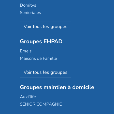
Domitys
Senioriales
Nohée
Les Résidentiels
Ovelia
Groupes EHPAD
Mobicap
Domusvi
Emeis
Happy Senior
Maisons de Famille
Espace et vie
Korian
Aquarelia
Emera
Nexity edenea
Colisée
Les jardins d'Arcadie
Groupes maintien à domicile
Groupe SOS
Occitalia
Le Noble Âge
Auxi'life
Appartseniors
Almage
SENIOR COMPAGNIE
Villa beausoleil
Pavonis santé
AGE D'OR Services