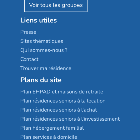
Reseda
Résidalya
Stella management
Groupe aplus
Liens utiles
Les villages d'or
Sérénys
Presse
Résidences services Villa Médicis
Sites thématiques
Qui sommes-nous ?
Contact
Trouver ma résidence
Plans du site
Plan EHPAD et maisons de retraite
Plan résidences seniors à la location
Plan résidences seniors à l'achat
Plan résidences seniors à l'investissement
Plan hébergement familial
Plan services à domicile