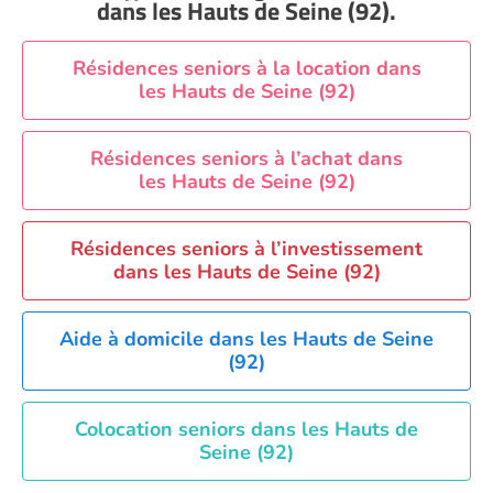
dans les Hauts de Seine (92)
.
EHPAD Nice
EHPAD Paris
Résidences seniors à la location dans
les Hauts de Seine (92)
EHPAD Royan
EHPAD Saint-Etienne
Résidences seniors à l’achat dans
EHPAD Toulouse
les Hauts de Seine (92)
EHPAD Tours
EHPAD Troyes
Résidences seniors à l’investissement
Recherche par ville
dans les Hauts de Seine (92)
Aide à domicile dans les Hauts de Seine
(92)
Colocation seniors dans les Hauts de
Seine (92)