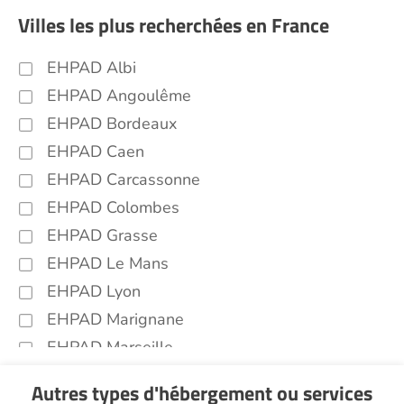
Villes les plus recherchées en France
EHPAD Albi
EHPAD Angoulême
EHPAD Bordeaux
EHPAD Caen
EHPAD Carcassonne
EHPAD Colombes
EHPAD Grasse
EHPAD Le Mans
EHPAD Lyon
EHPAD Marignane
EHPAD Marseille
EHPAD Montpellier
Autres types d'hébergement ou services
EHPAD Nantes