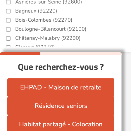
Asnières-sur-Seine (92600)
Bagneux (92220)
Bois-Colombes (92270)
Boulogne-Billancourt (92100)
Châtenay-Malabry (92290)
Clamart (92140)
Courbevoie (92400)
Que recherchez-vous ?
Gennevilliers (92230)
Issy-les-Moulineaux (92130)
Levallois-Perret (92300)
EHPAD - Maison de retraite
Meudon (92190)
Nanterre (92000)
Résidence seniors
Neuilly-sur-Seine (92200)
Rueil-Malmaison (92500)
Habitat partagé - Colocation
Sceaux (92330)