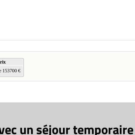
rix
de 153700 €
avec un séjour temporaire