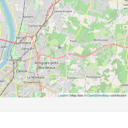
Leaflet
| Map data ©
OpenStreetMap
contributors