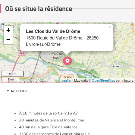
Où se situe la résidence
×
+
Les Clos du Val de Drôme
1600 Route du Val de Drôme - 26250
−
Livron-sur-Drôme
2 km
1 mi
Leaflet
| Map data ©
OpenStreetMap
contributors
Y ACCÉDER
À 10 minutes de la sortie n°16 A7
20 minutes de Valence et Montélimar
40 mn de la gare TGV de Valence
1h30 des aéroports de Lyon et Marseille