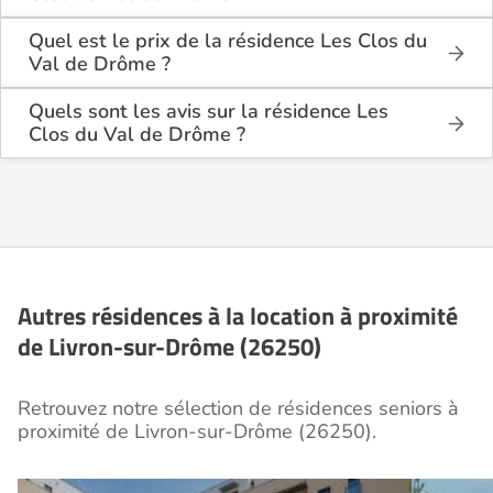
La résidence Les Clos du Val de Drôme est située
Cette résidence du secteur privé se situe à Livron-
1600 Route du Val de Drôme à Livron-sur-Drôme
Quel est le prix de la résidence Les Clos du
sur-Drôme (26250).
(26250), dans la Drôme (26).
Val de Drôme ?
La résidence Les Clos du Val de Drôme propose
des logements à partir de 180 000€.
Quels sont les avis sur la résidence Les
Clos du Val de Drôme ?
Il y a 1 avis déposé(s) sur la résidence Les Clos du
Val de Drôme : elle a reçu la note moyenne de 5/5
pour l'ensemble de ses prestations.
Autres résidences à la location à proximité
de Livron-sur-Drôme (26250)
Retrouvez notre sélection de résidences seniors à
proximité de Livron-sur-Drôme (26250).