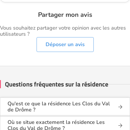
Partager mon avis
Vous souhaitez partager votre opinion avec les autres
utilisateurs ?
Déposer un avis
Questions fréquentes sur la résidence
Qu'est ce que la résidence Les Clos du Val
de Drôme ?
La résidence Les Clos du Val de Drôme est une
résidence seniors de type résidence services seniors
Où se situe exactement la résidence Les
.
Clos du Val de Drôme ?