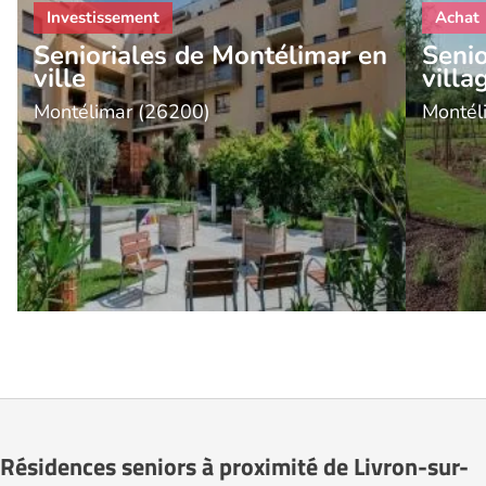
Senioriales de Montélimar en
Senio
ville
villa
Montélimar (26200)
Montél
Résidences seniors à proximité de Livron-sur-