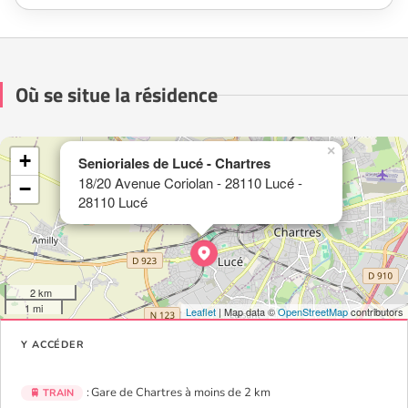
Où se situe la résidence
×
+
Senioriales de Lucé - Chartres
18/20 Avenue Coriolan - 28110 Lucé -
−
28110 Lucé
2 km
1 mi
Leaflet
| Map data ©
OpenStreetMap
contributors
Y ACCÉDER
: Gare de Chartres à moins de 2 km
🚆 TRAIN