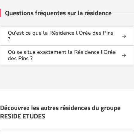
Questions fréquentes sur la résidence
Qu'est ce que la Résidence l'Orée des Pins
?
La Résidence l'Orée des Pins est une résidence
seniors de type résidence services seniors, village
Où se situe exactement la Résidence l'Orée
seniors .
des Pins ?
La Résidence l'Orée des Pins est située avenue de
Cette résidence du secteur privé se situe à Mont-
Peyrouat Avenue Pierre Benoit à Mont-de-Marsan
de-Marsan (40000).
(40000), dans les Landes (40).
Découvrez les autres résidences du groupe
RESIDE ETUDES