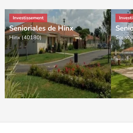
Senioriales de Hinx
Senio
Hinx (40180)
Sousto