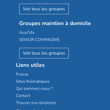
Espace et vie
Korian
Aquarelia
Emera
Nexity edenea
Colisée
Les jardins d'Arcadie
Groupes maintien à domicile
Groupe SOS
Occitalia
Le Noble Âge
Auxi'life
Appartseniors
Almage
SENIOR COMPAGNIE
Villa beausoleil
Pavonis santé
AGE D'OR Services
Reseda
Résidalya
Stella management
Groupe aplus
Liens utiles
Les villages d'or
Sérénys
Presse
Résidences services Villa Médicis
Sites thématiques
Qui sommes-nous ?
Contact
Trouver ma résidence