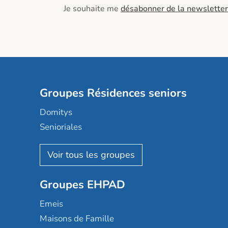
Je souhaite me
désabonner de la newsletter
Groupes Résidences seniors
Domitys
Senioriales
Nohée
Les Résidentiels
Ovelia
Groupes EHPAD
Mobicap
Domusvi
Emeis
Happy Senior
Maisons de Famille