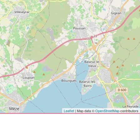
Leaflet
| Map data ©
OpenStreetMap
contributors