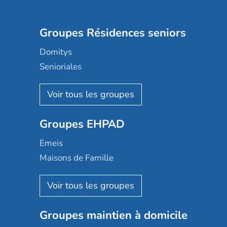
Groupes Résidences seniors
Domitys
Senioriales
Nohée
Les Résidentiels
Ovelia
Groupes EHPAD
Mobicap
Domusvi
Emeis
Happy Senior
Maisons de Famille
Espace et vie
Korian
Aquarelia
Emera
Nexity edenea
Colisée
Les jardins d'Arcadie
Groupes maintien à domicile
Groupe SOS