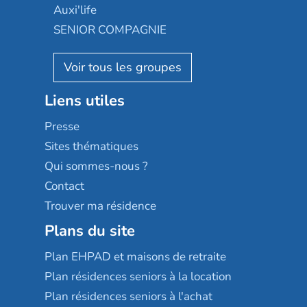
Occitalia
Le Noble Âge
Auxi'life
Appartseniors
Almage
SENIOR COMPAGNIE
Villa beausoleil
Pavonis santé
AGE D'OR Services
Reseda
Résidalya
Stella management
Groupe aplus
Liens utiles
Les villages d'or
Sérénys
Presse
Résidences services Villa Médicis
Sites thématiques
Qui sommes-nous ?
Contact
Trouver ma résidence
Plans du site
Plan EHPAD et maisons de retraite
Plan résidences seniors à la location
Plan résidences seniors à l'achat