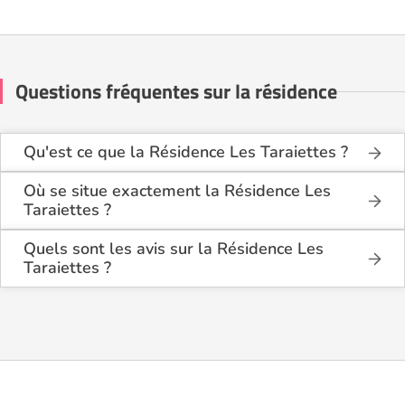
Questions fréquentes sur la résidence
Qu'est ce que la Résidence Les Taraiettes ?
La Résidence Les Taraiettes est une résidence
seniors de type foyer logement - résidence
Où se situe exactement la Résidence Les
autonomie .
Taraiettes ?
La Résidence Les Taraiettes est située Rue Bernard
Cette résidence du secteur privé se situe à Aubagne
Palissy à Aubagne (13400), dans les Bouches du
Quels sont les avis sur la Résidence Les
(13400).
Rhône (13).
Taraiettes ?
Il y a 1 avis déposé(s) sur la Résidence Les
Taraiettes : elle a reçu la note moyenne de 4/5 pour
l'ensemble de ses prestations.