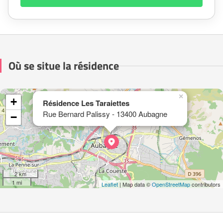
Où se situe la résidence
×
+
Résidence Les Taraiettes
Rue Bernard Palissy - 13400 Aubagne
−
2 km
1 mi
Leaflet
| Map data ©
OpenStreetMap
contributors