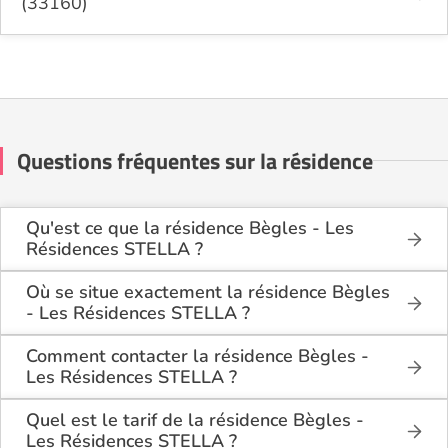
(33160)
Questions fréquentes sur la résidence
Qu'est ce que la résidence Bègles - Les
Résidences STELLA ?
La résidence Bègles - Les Résidences STELLA est
une résidence seniors de type résidence services
Où se situe exactement la résidence Bègles
seniors . Elle dispose de logements disponibles à la
- Les Résidences STELLA ?
location.
La résidence Bègles - Les Résidences STELLA est
située 30, avenue Danielle Mitterrand à Bègles
Comment contacter la résidence Bègles -
Cette résidence du secteur privé se situe à Bègles
(33130), en Gironde (33).
Les Résidences STELLA ?
(33130).
Vous pouvez contacter la résidence Bègles - Les
Résidences STELLA directement sur le site
Quel est le tarif de la résidence Bègles -
Logement-seniors.com, grâce au formulaire de
Les Résidences STELLA ?