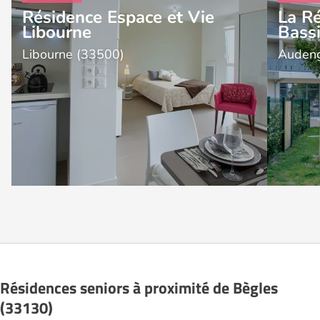
Résidence Espace et Vie
La R
Libourne
Bass
Libourne (33500)
Auden
Résidences seniors à proximité de Bègles
(33130)