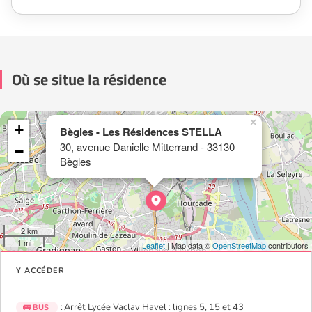
Où se situe la résidence
×
+
Bègles - Les Résidences STELLA
30, avenue Danielle Mitterrand - 33130
−
Bègles
2 km
1 mi
Leaflet
| Map data ©
OpenStreetMap
contributors
Y ACCÉDER
: Arrêt Lycée Vaclav Havel : lignes 5, 15 et 43
🚌 BUS