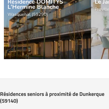
Résidence DOMITYS
Le Ja
L'Hermine Blanche
Provill
Wasquehal (59290)
Résidences seniors à proximité de Dunkerque
(59140)