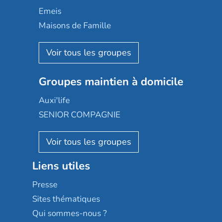
Domusvi
Emeis
Happy Senior
Maisons de Famille
Espace et vie
Korian
Aquarelia
Emera
Nexity edenea
Colisée
Les jardins d'Arcadie
Groupes maintien à domicile
Groupe SOS
Occitalia
Le Noble Âge
Auxi'life
Appartseniors
Almage
SENIOR COMPAGNIE
Villa beausoleil
Pavonis santé
AGE D'OR Services
Reseda
Résidalya
Stella management
Groupe aplus
Liens utiles
Les villages d'or
Sérénys
Presse
Résidences services Villa Médicis
Sites thématiques
Qui sommes-nous ?