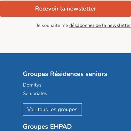
Recevoir la newsletter
Je souhaite me
désabonner de la newsletter
Groupes Résidences seniors
Domitys
Senioriales
Nohée
Les Résidentiels
Ovelia
Groupes EHPAD
Mobicap