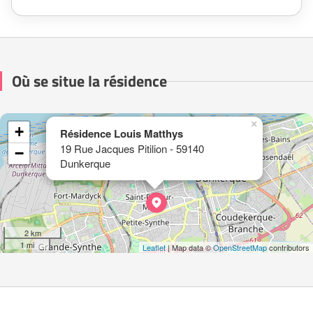
Où se situe la résidence
×
+
Résidence Louis Matthys
19 Rue Jacques Pitilion - 59140
−
Dunkerque
2 km
1 mi
Leaflet
| Map data ©
OpenStreetMap
contributors