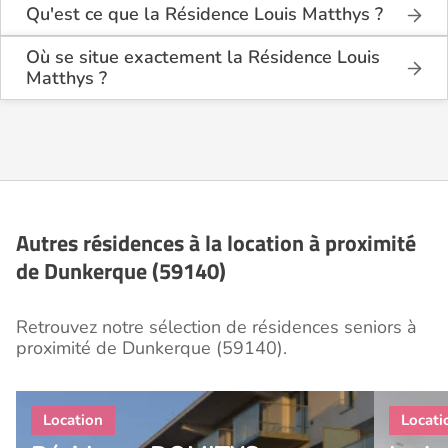
Qu'est ce que la Résidence Louis Matthys ?
La Résidence Louis Matthys est une résidence
seniors de type foyer logement - résidence
Où se situe exactement la Résidence Louis
autonomie .
Matthys ?
La Résidence Louis Matthys est située 19 Rue
Cette résidence du secteur privé se situe à
Jacques Pitilion à Dunkerque (59140), dans le Nord
Dunkerque (59140).
(59).
Autres résidences à la location à proximité
de Dunkerque (59140)
Retrouvez notre sélection de résidences seniors à
proximité de Dunkerque (59140).