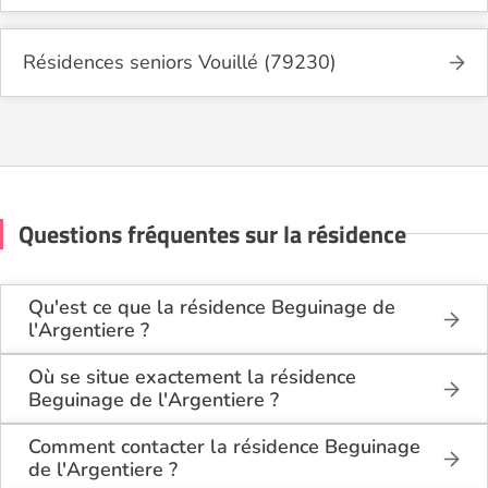
Résidences seniors Vouillé (79230)
Questions fréquentes sur la résidence
Qu'est ce que la résidence Beguinage de
l'Argentiere ?
La résidence Beguinage de l'Argentiere est une
résidence seniors de type résidence services
Où se situe exactement la résidence
seniors, village seniors . Elle dispose de logements
Beguinage de l'Argentiere ?
disponibles à la location.
La résidence Beguinage de l'Argentiere est située
route de niort à Melle (79500), dans les Deux-
Comment contacter la résidence Beguinage
Cette résidence du secteur privé se situe à Melle
Sèvres (79).
de l'Argentiere ?