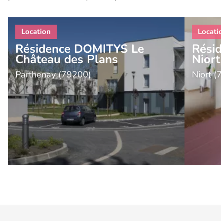
Résidence DOMITYS Le
Résid
Château des Plans
Niort
Parthenay (79200)
Niort 