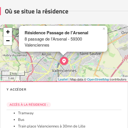
Où se situe la résidence
×
+
Résidence Passage de l'Arsenal
8 passage de l'Arsenal - 59300
−
Valenciennes
2 km
1 mi
Leaflet
| Map data ©
OpenStreetMap
contributors
Y ACCÉDER
ACCÈS À LA RÉSIDENCE :
Tramway
Bus
Train place Valenciennes à 30mn de Lille