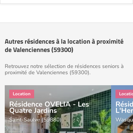
Autres résidences à la location à proximité
de Valenciennes (59300)
Retrouvez notre sélection de résidences seniors à
proximité de Valenciennes (59300).
Résidence OVELIA - Les
Rési
Quatre Jardins
L'He
Saint-Saulve (59880)
Wasque