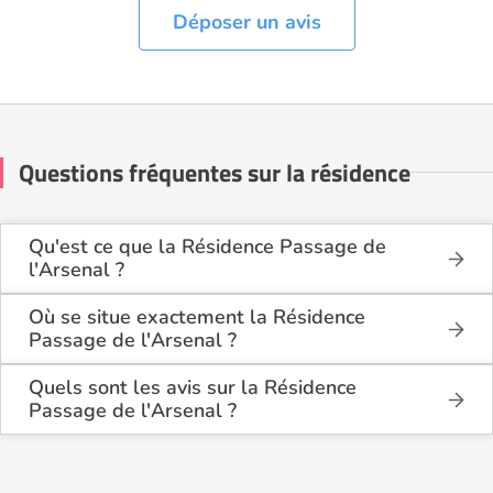
Déposer un avis
Questions fréquentes sur la résidence
Qu'est ce que la Résidence Passage de
l'Arsenal ?
La Résidence Passage de l'Arsenal est une
résidence seniors de type résidence services seniors
Où se situe exactement la Résidence
.
Passage de l'Arsenal ?
La Résidence Passage de l'Arsenal est située 8
Cette résidence du secteur privé se situe à
passage de l'Arsenal à Valenciennes (59300), dans
Quels sont les avis sur la Résidence
Valenciennes (59300).
le Nord (59).
Passage de l'Arsenal ?
Il y a 2 avis déposé(s) sur la Résidence Passage de
l'Arsenal : elle a reçu la note moyenne de 5/5 pour
l'ensemble de ses prestations.