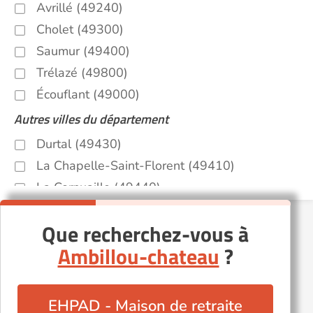
Avrillé (49240)
Cholet (49300)
Saumur (49400)
Trélazé (49800)
Écouflant (49000)
Autres villes du département
Durtal (49430)
La Chapelle-Saint-Florent (49410)
La Cornuaille (49440)
Le Louroux-Béconnais (49370)
Que recherchez-vous à
Maulévrier (49360)
Ambillou-chateau
?
Montreuil-Juigné (49460)
Mûrs-Erigné (49610)
Parçay-les-Pins (49390)
EHPAD - Maison de retraite