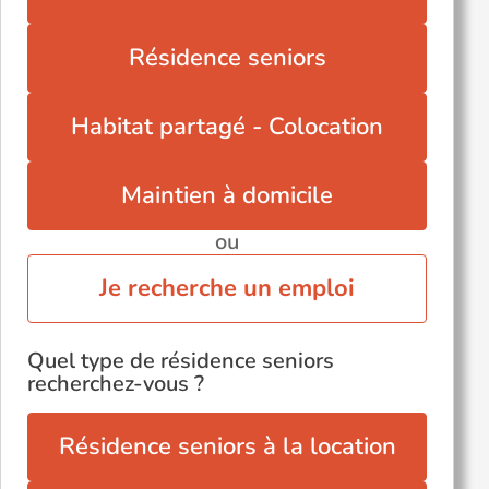
Pouancé (49420)
Saint-André-de-la-Marche (49450)
Résidence seniors
Saint-Macaire-en-Mauges (49450)
Saint-Sylvain-d'Anjou (49480)
Habitat partagé - Colocation
Somloire (49360)
Vernoil (49390)
Maintien à domicile
ou
Je recherche un emploi
Quel type de résidence seniors
recherchez-vous ?
Résidence seniors à la location