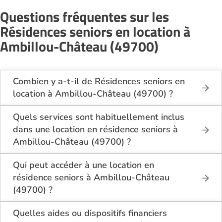
Questions fréquentes sur les
Résidences seniors en location à
Ambillou-Château (49700)
Combien y a-t-il de Résidences seniors en
location à Ambillou-Château (49700) ?
Sur le site Logement-seniors.com, on recense
actuellement 1 Résidences seniors en location à
Quels services sont habituellement inclus
Ambillou-Château (49700).
dans une location en résidence seniors à
Ambillou-Château (49700) ?
En location à Ambillou-Château (49700), la
résidence seniors inclut généralement : l’entretien
Qui peut accéder à une location en
des espaces communs, l’accès à des activités, la
résidence seniors à Ambillou-Château
présence d’un accueil / surveillance, la restauration
(49700) ?
ou service repas optionnel. Certains services sont
La location en résidence seniors à Ambillou-
optionnels et peuvent faire monter le tarif.
Château (49700) s’adresse aux personnes
Quelles aides ou dispositifs financiers