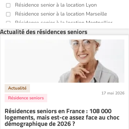
Résidence senior à la location Lyon
Résidence senior à la location Marseille
Résidence senior à la location Montpellier
Actualité des résidences seniors
Résidence senior à la location Montélimar
Résidence senior à la location Nantes
Résidence senior à la location Nîmes
Résidence senior à la location Orléans
Résidence senior à la location Perpignan
Résidence senior à la location Reims
Résidence senior à la location Rennes
17 mai 2026
Résidence senior à la location Strasbourg
Résidence senior à la location Toulouse
Résidences seniors en France : 108 000
Recherche par ville
logements, mais est-ce assez face au choc
démographique de 2026 ?