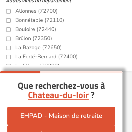
Autres villes du département
Allonnes (72700)
Bonnétable (72110)
Bouloire (72440)
Brûlon (72350)
La Bazoge (72650)
La Ferté-Bernard (72400)
La Flèche (72200)
Le Luart (72390)
Que recherchez-vous à
Le Lude (72800)
Chateau-du-loir
?
Mamers (72600)
Noyen-sur-Sarthe (72430)
Parigné-le-Pôlin (72330)
EHPAD - Maison de retraite
Sablé-sur-Sarthe (72300)
Saint-Calais (72120)