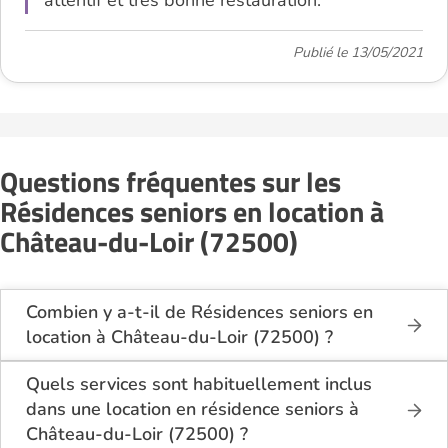
attentif et très bonne restauration.
Publié le 13/05/2021
Questions fréquentes sur les
Résidences seniors en location à
Château-du-Loir (72500)
Combien y a-t-il de Résidences seniors en
location à Château-du-Loir (72500) ?
Sur le site Logement-seniors.com, on recense
actuellement 1 Résidences seniors en location à
Quels services sont habituellement inclus
Château-du-Loir (72500).
dans une location en résidence seniors à
Château-du-Loir (72500) ?