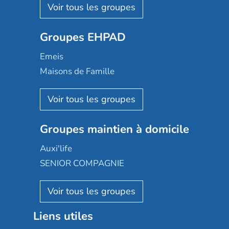
Les Résidentiels
Ovelia
Groupes EHPAD
Mobicap
Domusvi
Emeis
Happy Senior
Maisons de Famille
Espace et vie
Korian
Aquarelia
Emera
Nexity edenea
Colisée
Les jardins d'Arcadie
Groupes maintien à domicile
Groupe SOS
Occitalia
Le Noble Âge
Auxi'life
Appartseniors
Almage
SENIOR COMPAGNIE
Villa beausoleil
Pavonis santé
AGE D'OR Services
Reseda
Résidalya
Stella management
Groupe aplus
Liens utiles
Les villages d'or