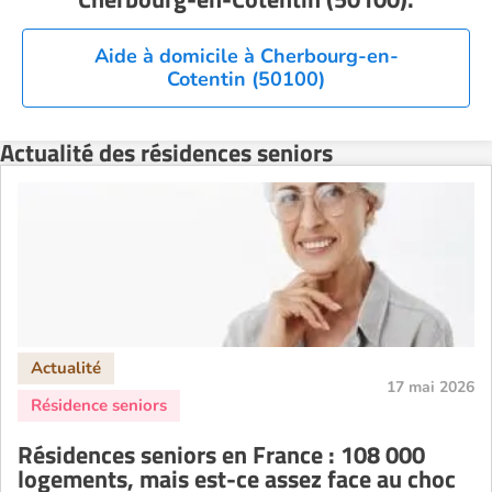
Résidence senior à la location Nîmes
Résidence senior à la location Orléans
Aide à domicile à Cherbourg-en-
Cotentin (50100)
Résidence senior à la location Perpignan
Résidence senior à la location Reims
Actualité des résidences seniors
Résidence senior à la location Rennes
Résidence senior à la location Strasbourg
Résidence senior à la location Toulouse
Recherche par ville
17 mai 2026
Résidences seniors en France : 108 000
logements, mais est-ce assez face au choc