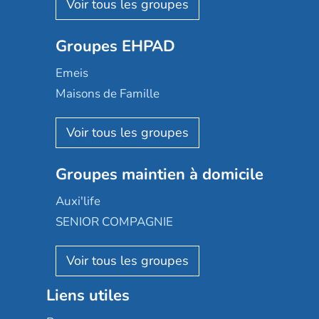
Les Résidentiels
Ovelia
Groupes EHPAD
Mobicap
Domusvi
Emeis
Happy Senior
Maisons de Famille
Espace et vie
Korian
Aquarelia
Emera
Nexity edenea
Colisée
Les jardins d'Arcadie
Groupes maintien à domicile
Groupe SOS
Occitalia
Le Noble Âge
Auxi'life
Appartseniors
Almage
SENIOR COMPAGNIE
Villa beausoleil
Pavonis santé
AGE D'OR Services
Reseda
Résidalya
Stella management
Groupe aplus
Liens utiles
Les villages d'or
Sérénys