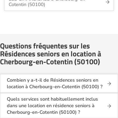
Cotentin (50100)
Questions fréquentes sur les
Résidences seniors en location à
Cherbourg-en-Cotentin (50100)
Combien y a-t-il de Résidences seniors en
location à Cherbourg-en-Cotentin (50100) ?
Sur le site Logement-seniors.com, on recense
actuellement 2 Résidences seniors en location à
Quels services sont habituellement inclus
Cherbourg-en-Cotentin (50100).
dans une location en résidence seniors à
Cherbourg-en-Cotentin (50100) ?