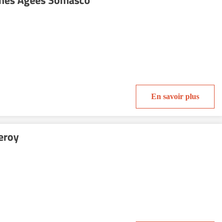
nnes Agees Somasco
En savoir plus
eroy