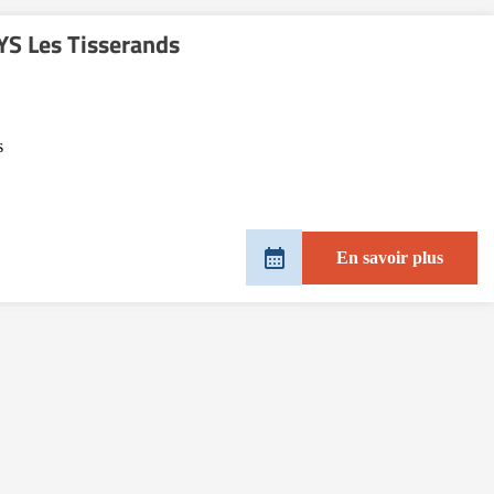
S Les Tisserands
s
En savoir plus