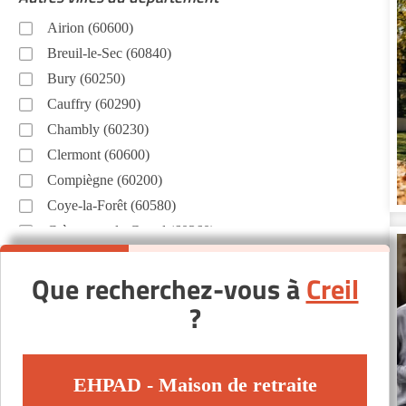
Airion (60600)
Breuil-le-Sec (60840)
Bury (60250)
Cauffry (60290)
Chambly (60230)
Clermont (60600)
Compiègne (60200)
Coye-la-Forêt (60580)
Crèvecœur-le-Grand (60360)
Crépy-en-Valois (60800)
Que recherchez-vous à
Creil
Gouvieux (60270)
?
Lamorlaye (60260)
Le Coudray-Saint-Germer (60850)
Maignelay-Montigny (60420)
EHPAD - Maison de retraite
Margny-lès-Compiègne (60280)