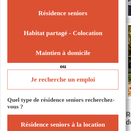
Mouy (60250)
Saint-Leu-d'Esserent (60340)
Résidence seniors
Savignies (60650)
Senlis (60300)
Habitat partagé - Colocation
Maintien à domicile
ou
Je recherche un emploi
Quel type de résidence seniors recherchez-
vous ?
R
d
Résidence seniors à la location