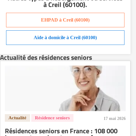
à Creil (60100)
.
Résidence senior à la location Orléans
Résidence senior à la location Perpignan
EHPAD à Creil (60100)
Résidence senior à la location Reims
Résidence senior à la location Rennes
Aide à domicile à Creil (60100)
Résidence senior à la location Strasbourg
Résidence senior à la location Toulouse
Actualité des résidences seniors
Recherche par ville
17 mai 2026
Résidences seniors en France : 108 000