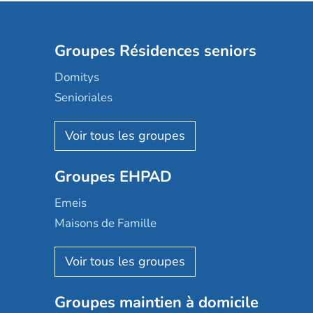
Groupes Résidences seniors
Domitys
Senioriales
Nohée
Les Résidentiels
Ovelia
Groupes EHPAD
Mobicap
Domusvi
Emeis
Happy Senior
Maisons de Famille
Espace et vie
Korian
Aquarelia
Emera
Nexity edenea
Colisée
Les jardins d'Arcadie
Groupes maintien à domicile
Groupe SOS