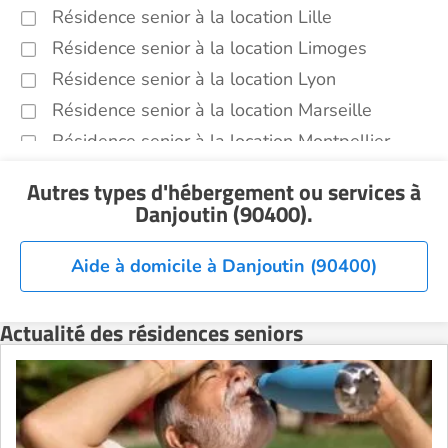
Résidence senior à la location Lille
Résidence senior à la location Limoges
Résidence senior à la location Lyon
Résidence senior à la location Marseille
Résidence senior à la location Montpellier
Résidence senior à la location Montélimar
Autres types d'hébergement ou services
à
Résidence senior à la location Nantes
Danjoutin (90400)
.
Résidence senior à la location Nîmes
Résidence senior à la location Orléans
Aide à domicile à Danjoutin (90400)
Résidence senior à la location Perpignan
Résidence senior à la location Reims
Actualité des résidences seniors
Résidence senior à la location Rennes
Résidence senior à la location Strasbourg
Résidence senior à la location Toulouse