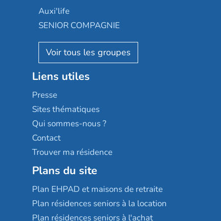
Occitalia
Le Noble Âge
Auxi'life
Appartseniors
Almage
SENIOR COMPAGNIE
Villa beausoleil
Pavonis santé
AGE D'OR Services
Reseda
Résidalya
Stella management
Groupe aplus
Liens utiles
Les villages d'or
Sérénys
Presse
Résidences services Villa Médicis
Sites thématiques
Qui sommes-nous ?
Contact
Trouver ma résidence
Plans du site
Plan EHPAD et maisons de retraite
Plan résidences seniors à la location
Plan résidences seniors à l'achat