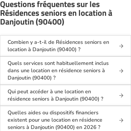
Questions fréquentes sur les
Résidences seniors en location à
Danjoutin (90400)
Combien y a-t-il de Résidences seniors en
location à Danjoutin (90400) ?
Sur le site Logement-seniors.com, on recense
actuellement 1 Résidences seniors en location à
Quels services sont habituellement inclus
Danjoutin (90400).
dans une location en résidence seniors à
Danjoutin (90400) ?
En location à Danjoutin (90400), la résidence
seniors inclut généralement : l’entretien des espaces
Qui peut accéder à une location en
communs, l’accès à des activités, la présence d’un
résidence seniors à Danjoutin (90400) ?
accueil / surveillance, la restauration ou service
La location en résidence seniors à Danjoutin
repas optionnel. Certains services sont optionnels et
(90400) s’adresse aux personnes autonomes
Quelles aides ou dispositifs financiers
peuvent faire monter le tarif.
souhaitant un logement adapté, sécurisé et
existent pour une location en résidence
convivial. Il est conseillé d’avoir environ 60 ans ou
seniors à Danjoutin (90400) en 2026 ?
plus, bien que chaque résidence fixe ses conditions.