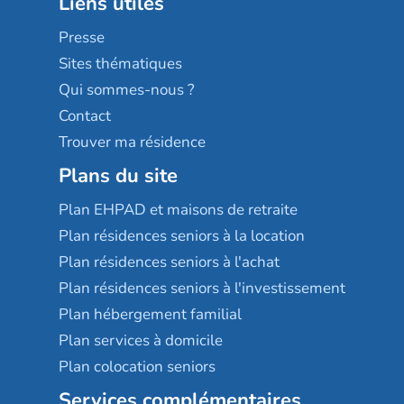
Liens utiles
Les villages d'or
Sérénys
Presse
Résidences services Villa Médicis
Sites thématiques
Qui sommes-nous ?
Contact
Trouver ma résidence
Plans du site
Plan EHPAD et maisons de retraite
Plan résidences seniors à la location
Plan résidences seniors à l'achat
Plan résidences seniors à l'investissement
Plan hébergement familial
Plan services à domicile
Plan colocation seniors
Services complémentaires