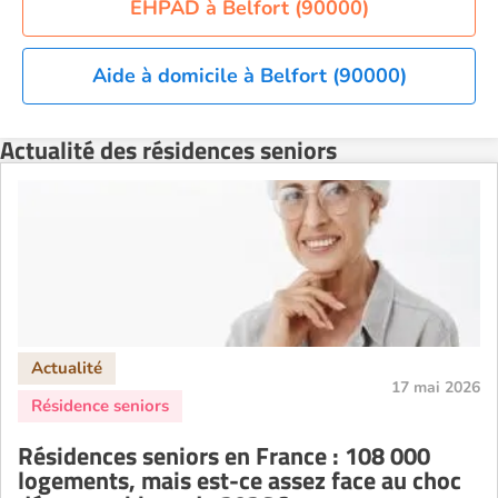
Residence service senior Nîmes
EHPAD à Belfort (90000)
Residence service senior Orléans
Residence service senior Perpignan
Aide à domicile à Belfort (90000)
Residence service senior Rennes
Actualité des résidences seniors
Residence service senior Strasbourg
Residence service senior Toulouse
Recherche par ville
17 mai 2026
Résidences seniors en France : 108 000
logements, mais est-ce assez face au choc