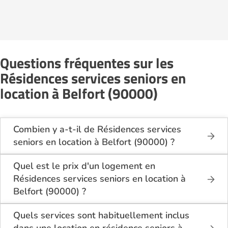
Questions fréquentes sur les
Résidences services seniors en
location à Belfort (90000)
Combien y a-t-il de Résidences services
seniors en location à Belfort (90000) ?
Sur le site Logement-seniors.com, on recense
actuellement 2 Résidences services seniors en
Quel est le prix d'un logement en
location à Belfort (90000).
Résidences services seniors en location à
Belfort (90000) ?
Le coût d'un logement en Résidences services
seniors en location à Belfort (90000) se situe entre
Quels services sont habituellement inclus
1 199€ et 1 299€ par mois.