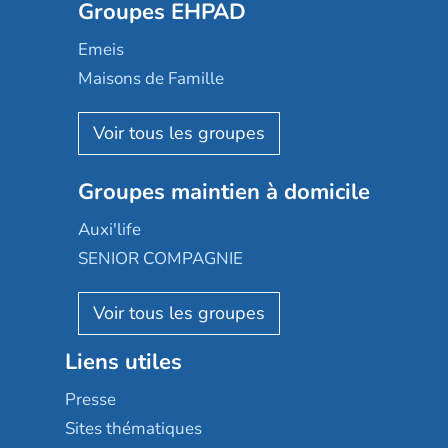
Groupes EHPAD
Mobicap
Domusvi
Emeis
Happy Senior
Maisons de Famille
Espace et vie
Korian
Aquarelia
Emera
Nexity edenea
Colisée
Les jardins d'Arcadie
Groupes maintien à domicile
Groupe SOS
Occitalia
Le Noble Âge
Auxi'life
Appartseniors
Almage
SENIOR COMPAGNIE
Villa beausoleil
Pavonis santé
AGE D'OR Services
Reseda
Résidalya
Stella management
Groupe aplus
Liens utiles
Les villages d'or
Sérénys
Presse
Résidences services Villa Médicis
Sites thématiques