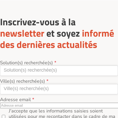
seniors-2-1-2-1/residences-services-seniors-
location/belfort-90000/
: filtrez par tarif, type de
logement, localisation. Demandez-un rendez-vous,
visitez plusieurs résidences et comparez les
Inscrivez-vous à la
prestations, l’environnement et le tarif réel (loyer +
services + charges incluses).
newsletter
et soyez
informé
des dernières actualités
Solution(s) recherchée(s)
Ville(s) recherchée(s)
Adresse email
J'accepte que les informations saisies soient
utilisées pour me recontacter dans le cadre de ma