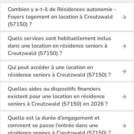
Combien y a-t-il de Résidences autonomie -
Foyers logement en location à Creutzwald
(57150) ?
Sur le site Logement-seniors.com, on recense
actuellement 1 Résidences autonomie - Foyers
Quels services sont habituellement inclus
logement en location à Creutzwald (57150).
dans une location en résidence seniors à
Creutzwald (57150) ?
En location à Creutzwald (57150), la résidence
seniors inclut généralement : l’entretien des espaces
Qui peut accéder à une location en
communs, l’accès à des activités, la présence d’un
résidence seniors à Creutzwald (57150) ?
accueil / surveillance, la restauration ou service
La location en résidence seniors à Creutzwald
repas optionnel. Certains services sont optionnels et
(57150) s’adresse aux personnes autonomes
Quelles aides ou dispositifs financiers
peuvent faire monter le tarif.
souhaitant un logement adapté, sécurisé et
existent pour une location en résidence
convivial. Il est conseillé d’avoir environ 60 ans ou
seniors à Creutzwald (57150) en 2026 ?
plus, bien que chaque résidence fixe ses conditions.
Selon les revenus et la situation, il est possible à
Des prestations complémentaires peuvent être
Creutzwald (57150) de bénéficier d’aides telles que
Quelle est la durée d’engagement et
proposées pour un accompagnement léger.
: l’APL (allocation personnalisée au logement), ou
comment se passe l’entrée dans une
selon le dispositif local, des aides communales
résidence seniors à Creutzwald (57150) ?