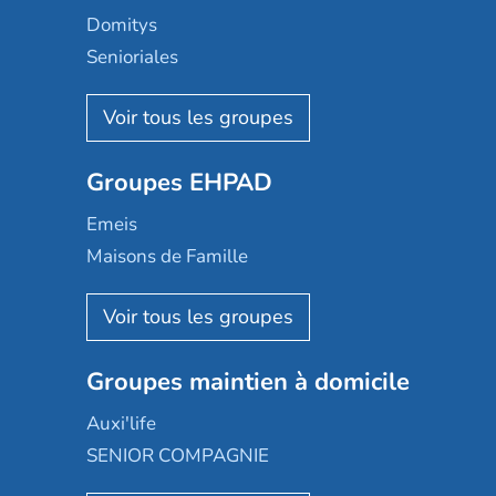
Domitys
Senioriales
Nohée
Les Résidentiels
Ovelia
Groupes EHPAD
Mobicap
Domusvi
Emeis
Happy Senior
Maisons de Famille
Espace et vie
Korian
Aquarelia
Emera
Nexity edenea
Colisée
Les jardins d'Arcadie
Groupes maintien à domicile
Groupe SOS
Occitalia
Le Noble Âge
Auxi'life
Appartseniors
Almage
SENIOR COMPAGNIE
Villa beausoleil
Pavonis santé
AGE D'OR Services