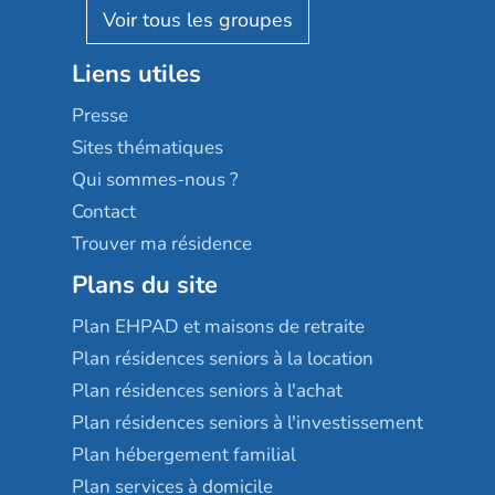
Reseda
Résidalya
Stella management
Groupe aplus
Liens utiles
Les villages d'or
Sérénys
Presse
Résidences services Villa Médicis
Sites thématiques
Qui sommes-nous ?
Contact
Trouver ma résidence
Plans du site
Plan EHPAD et maisons de retraite
Plan résidences seniors à la location
Plan résidences seniors à l'achat
Plan résidences seniors à l'investissement
Plan hébergement familial
Plan services à domicile