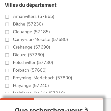
Villes du département
Amanvillers (57865)
Bitche (57230)
Clouange (57185)
Corny-sur-Moselle (57680)
Créhange (57690)
Dieuze (57260)
Folschviller (57730)
Forbach (57600)
Freyming-Merlebach (57800)
Hayange (57240)
Maizières-lès-Vic (57810)
Marly (57155)
Que recherchez-vous à
Metz (57000)