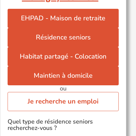
Rustroff (57480)
Saint-Avold (57500)
EHPAD - Maison de retraite
Sarreguemines (57200)
Serémange-Erzange (57290)
Résidence seniors
Terville (57180)
Thionville (57100)
Habitat partagé - Colocation
Maintien à domicile
ou
Je recherche un emploi
Quel type de résidence seniors
recherchez-vous ?