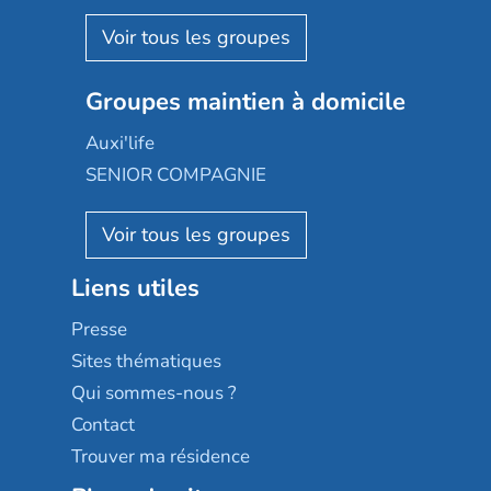
Espace et vie
Korian
Aquarelia
Emera
Nexity edenea
Colisée
Les jardins d'Arcadie
Groupes maintien à domicile
Groupe SOS
Occitalia
Le Noble Âge
Auxi'life
Appartseniors
Almage
SENIOR COMPAGNIE
Villa beausoleil
Pavonis santé
AGE D'OR Services
Reseda
Résidalya
Stella management
Groupe aplus
Liens utiles
Les villages d'or
Sérénys
Presse
Résidences services Villa Médicis
Sites thématiques
Qui sommes-nous ?
Contact
Trouver ma résidence