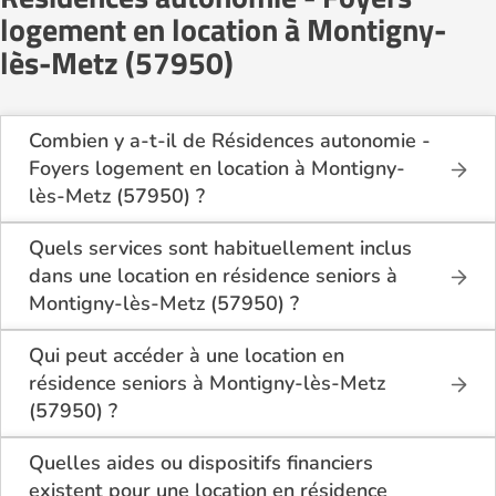
logement en location à Montigny-
lès-Metz (57950)
Combien y a-t-il de Résidences autonomie -
Foyers logement en location à Montigny-
lès-Metz (57950) ?
Sur le site Logement-seniors.com, on recense
actuellement 2 Résidences autonomie - Foyers
Quels services sont habituellement inclus
logement en location à Montigny-lès-Metz (57950).
dans une location en résidence seniors à
Montigny-lès-Metz (57950) ?
En location à Montigny-lès-Metz (57950), la
résidence seniors inclut généralement : l’entretien
Qui peut accéder à une location en
des espaces communs, l’accès à des activités, la
résidence seniors à Montigny-lès-Metz
présence d’un accueil / surveillance, la restauration
(57950) ?
ou service repas optionnel. Certains services sont
La location en résidence seniors à Montigny-lès-
optionnels et peuvent faire monter le tarif.
Metz (57950) s’adresse aux personnes autonomes
Quelles aides ou dispositifs financiers
souhaitant un logement adapté, sécurisé et
existent pour une location en résidence