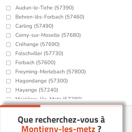
Audun-le-Tiche (57390)
Behren-lès-Forbach (57460)
Carling (57490)
Corny-sur-Moselle (57680)
Créhange (57690)
Folschviller (57730)
Forbach (57600)
Freyming-Merlebach (57800)
Hagondange (57300)
Hayange (57240)
Maizières-lès-Metz (57280)
Maizières-lès-Vic (57810)
Que recherchez-vous à
Marly (57155)
Montigny-les-metz
?
Metz (57000)