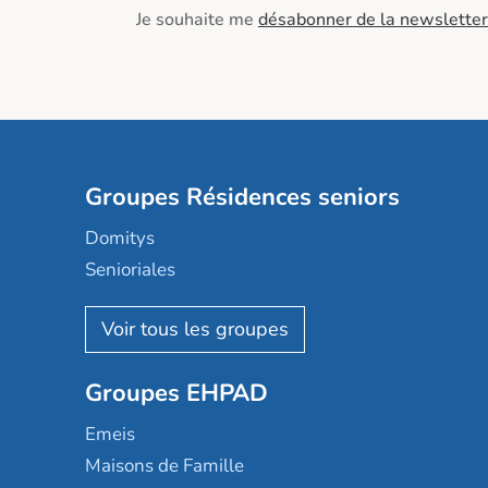
Je souhaite me
désabonner de la newsletter
Groupes Résidences seniors
Domitys
Senioriales
Nohée
Les Résidentiels
Ovelia
Groupes EHPAD
Mobicap
Domusvi
Emeis
Happy Senior
Maisons de Famille