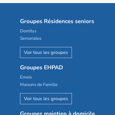
Groupes Résidences seniors
Domitys
Senioriales
Nohée
Les Résidentiels
Ovelia
Groupes EHPAD
Mobicap
Domusvi
Emeis
Happy Senior
Maisons de Famille
Espace et vie
Korian
Aquarelia
Emera
Nexity edenea
Colisée
Les jardins d'Arcadie
Groupes maintien à domicile
Groupe SOS