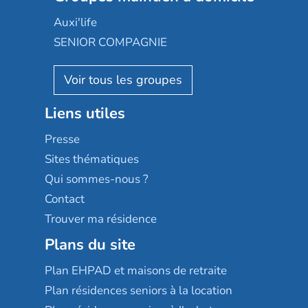
Occitalia
Le Noble Âge
Auxi'life
Appartseniors
Almage
SENIOR COMPAGNIE
Villa beausoleil
Pavonis santé
AGE D'OR Services
Reseda
Résidalya
Stella management
Groupe aplus
Liens utiles
Les villages d'or
Sérénys
Presse
Résidences services Villa Médicis
Sites thématiques
Qui sommes-nous ?
Contact
Trouver ma résidence
Plans du site
Plan EHPAD et maisons de retraite
Plan résidences seniors à la location