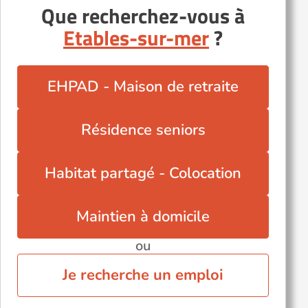
Que recherchez-vous à
Ploufragan (22440)
Etables-sur-mer
?
Plouguernével (22110)
Plouër-sur-Rance (22490)
Quintin (22800)
EHPAD - Maison de retraite
Saint-Brieuc (22000)
Saint-Nicolas-du-Pélem (22480)
Résidence seniors
Trévou-Tréguignec (22660)
Uzel (22460)
Habitat partagé - Colocation
Maintien à domicile
ou
Je recherche un emploi