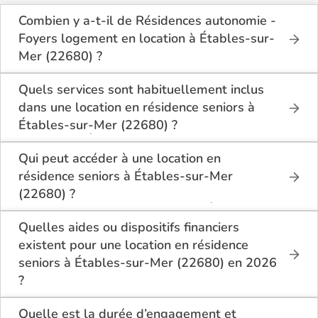
Combien y a-t-il de Résidences autonomie -
Foyers logement en location à Étables-sur-
Mer (22680) ?
Sur le site Logement-seniors.com, on recense
actuellement 1 Résidences autonomie - Foyers
Quels services sont habituellement inclus
logement en location à Étables-sur-Mer (22680).
dans une location en résidence seniors à
Étables-sur-Mer (22680) ?
En location à Étables-sur-Mer (22680), la résidence
seniors inclut généralement : l’entretien des espaces
Qui peut accéder à une location en
communs, l’accès à des activités, la présence d’un
résidence seniors à Étables-sur-Mer
accueil / surveillance, la restauration ou service
(22680) ?
repas optionnel. Certains services sont optionnels et
La location en résidence seniors à Étables-sur-Mer
peuvent faire monter le tarif.
(22680) s’adresse aux personnes autonomes
Quelles aides ou dispositifs financiers
souhaitant un logement adapté, sécurisé et
existent pour une location en résidence
convivial. Il est conseillé d’avoir environ 60 ans ou
seniors à Étables-sur-Mer (22680) en 2026
plus, bien que chaque résidence fixe ses conditions.
?
Des prestations complémentaires peuvent être
Selon les revenus et la situation, il est possible à
proposées pour un accompagnement léger.
Étables-sur-Mer (22680) de bénéficier d’aides
Quelle est la durée d’engagement et