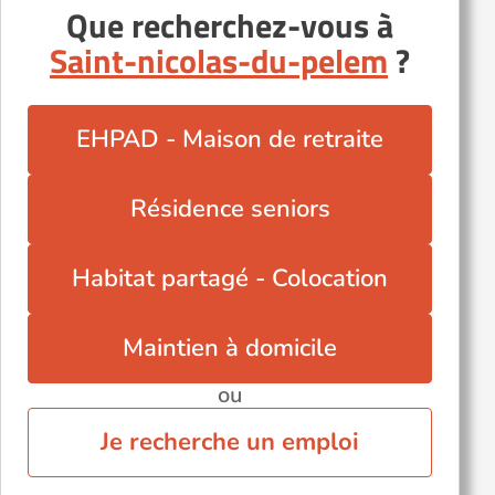
Que recherchez-vous à
Plouagat (22170)
Saint-nicolas-du-pelem
?
Plouguernével (22110)
Plénée-Jugon (22640)
Rostrenen (22110)
EHPAD - Maison de retraite
Saint-Brieuc (22000)
Trégastel (22730)
Résidence seniors
Tréguier (22220)
Étables-sur-Mer (22680)
Habitat partagé - Colocation
Maintien à domicile
ou
Je recherche un emploi