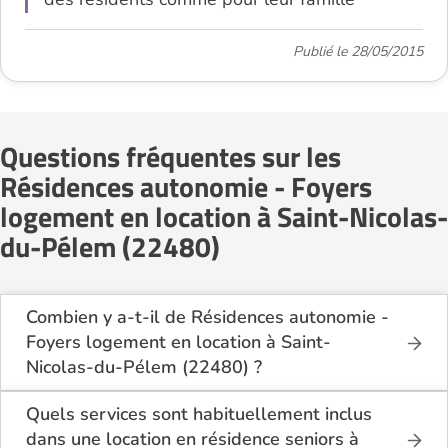
Publié le 28/05/2015
Questions fréquentes sur les
Résidences autonomie - Foyers
logement en location à Saint-Nicolas-
du-Pélem (22480)
Combien y a-t-il de Résidences autonomie -
Foyers logement en location à Saint-
Nicolas-du-Pélem (22480) ?
Sur le site Logement-seniors.com, on recense
actuellement 1 Résidences autonomie - Foyers
Quels services sont habituellement inclus
logement en location à Saint-Nicolas-du-Pélem
dans une location en résidence seniors à