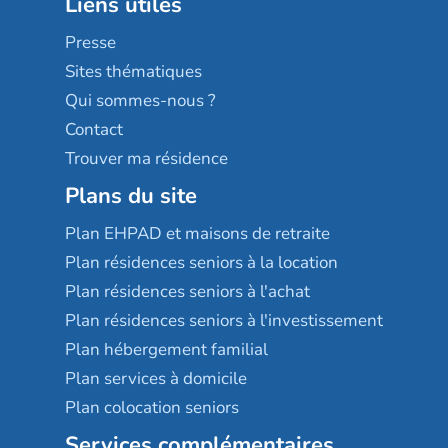
Liens utiles
Les villages d'or
Sérénys
Presse
Résidences services Villa Médicis
Sites thématiques
Qui sommes-nous ?
Contact
Trouver ma résidence
Plans du site
Plan EHPAD et maisons de retraite
Plan résidences seniors à la location
Plan résidences seniors à l'achat
Plan résidences seniors à l'investissement
Plan hébergement familial
Plan services à domicile
Plan colocation seniors
Services complémentaires