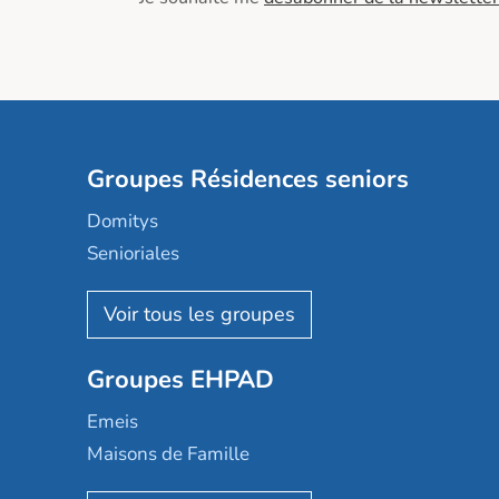
Groupes Résidences seniors
Domitys
Senioriales
Nohée
Les Résidentiels
Ovelia
Groupes EHPAD
Mobicap
Domusvi
Emeis
Happy Senior
Maisons de Famille
Espace et vie
Korian