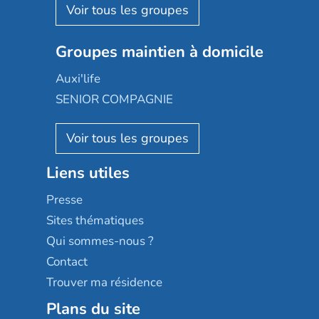
Aquarelia
Emera
Nexity edenea
Colisée
Les jardins d'Arcadie
Groupes maintien à domicile
Groupe SOS
Occitalia
Le Noble Âge
Auxi'life
Appartseniors
Almage
SENIOR COMPAGNIE
Villa beausoleil
Pavonis santé
AGE D'OR Services
Reseda
Résidalya
Stella management
Groupe aplus
Liens utiles
Les villages d'or
Sérénys
Presse
Résidences services Villa Médicis
Sites thématiques
Qui sommes-nous ?
Contact
Trouver ma résidence
Plans du site