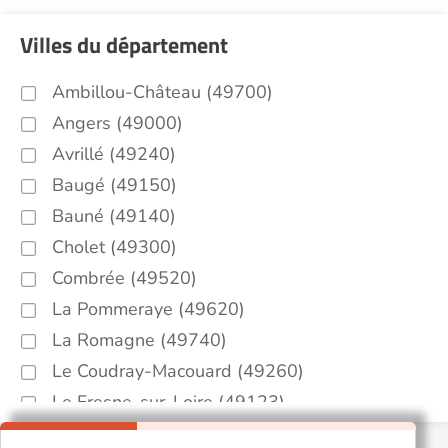
Villes du département
Ambillou-Château (49700)
Angers (49000)
Avrillé (49240)
Baugé (49150)
Bauné (49140)
Cholet (49300)
Combrée (49520)
La Pommeraye (49620)
La Romagne (49740)
Le Coudray-Macouard (49260)
Le Fresne-sur-Loire (49123)
Le Louroux-Béconnais (49370)