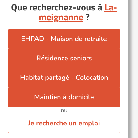
Que recherchez-vous à
La-
Le May-sur-Èvre (49122)
meignanne
?
Les Rosiers-sur-Loire (49350)
Longué-Jumelles (49160)
Saint-Mathurin-sur-Loire (49250)
EHPAD - Maison de retraite
Saint-Sylvain-d'Anjou (49480)
Sainte-Gemmes-sur-Loire (49130)
Résidence seniors
Tiercé (49125)
Trélazé (49800)
Habitat partagé - Colocation
Maintien à domicile
ou
Je recherche un emploi