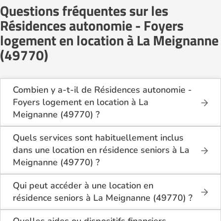
Questions fréquentes sur les
Résidences autonomie - Foyers
logement en location à La Meignanne
(49770)
Combien y a-t-il de Résidences autonomie -
Foyers logement en location à La
Meignanne (49770) ?
Sur le site Logement-seniors.com, on recense
actuellement 1 Résidences autonomie - Foyers
Quels services sont habituellement inclus
logement en location à La Meignanne (49770).
dans une location en résidence seniors à La
Meignanne (49770) ?
En location à La Meignanne (49770), la résidence
seniors inclut généralement : l’entretien des espaces
Qui peut accéder à une location en
communs, l’accès à des activités, la présence d’un
résidence seniors à La Meignanne (49770) ?
accueil / surveillance, la restauration ou service
La location en résidence seniors à La Meignanne
repas optionnel. Certains services sont optionnels et
(49770) s’adresse aux personnes autonomes