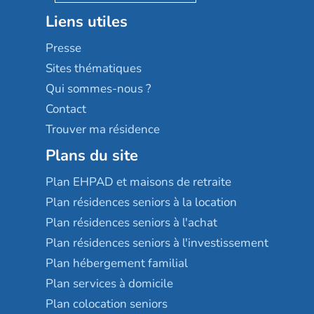
Stella management
Groupe aplus
Liens utiles
Les villages d'or
Sérénys
Presse
Résidences services Villa Médicis
Sites thématiques
Qui sommes-nous ?
Contact
Trouver ma résidence
Plans du site
Plan EHPAD et maisons de retraite
Plan résidences seniors à la location
Plan résidences seniors à l'achat
Plan résidences seniors à l'investissement
Plan hébergement familial
Plan services à domicile
Plan colocation seniors