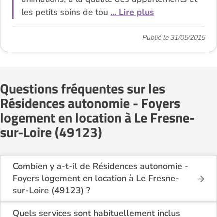
les petits soins de tou
... Lire plus
Publié le 31/05/2015
Questions fréquentes sur les
Résidences autonomie - Foyers
logement en location à Le Fresne-
sur-Loire (49123)
Combien y a-t-il de Résidences autonomie -
Foyers logement en location à Le Fresne-
sur-Loire (49123) ?
Sur le site Logement-seniors.com, on recense
actuellement 1 Résidences autonomie - Foyers
Quels services sont habituellement inclus