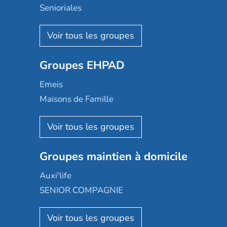
Senioriales
Nohée
Les Résidentiels
Ovelia
Groupes EHPAD
Mobicap
Domusvi
Emeis
Happy Senior
Maisons de Famille
Espace et vie
Korian
Aquarelia
Emera
Nexity edenea
Colisée
Les jardins d'Arcadie
Groupes maintien à domicile
Groupe SOS
Occitalia
Le Noble Âge
Auxi'life
Appartseniors
Almage
SENIOR COMPAGNIE
Villa beausoleil
Pavonis santé
AGE D'OR Services
Reseda
Résidalya