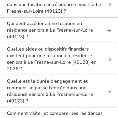
logement en location à Le Fresne-sur-Loire
dans une location en résidence seniors à Le
(49123).
Fresne-sur-Loire (49123) ?
En location à Le Fresne-sur-Loire (49123), la
résidence seniors inclut généralement : l’entretien
Qui peut accéder à une location en
des espaces communs, l’accès à des activités, la
résidence seniors à Le Fresne-sur-Loire
présence d’un accueil / surveillance, la restauration
(49123) ?
ou service repas optionnel. Certains services sont
La location en résidence seniors à Le Fresne-sur-
optionnels et peuvent faire monter le tarif.
Loire (49123) s’adresse aux personnes autonomes
Quelles aides ou dispositifs financiers
souhaitant un logement adapté, sécurisé et
existent pour une location en résidence
convivial. Il est conseillé d’avoir environ 60 ans ou
seniors à Le Fresne-sur-Loire (49123) en
plus, bien que chaque résidence fixe ses conditions.
2026 ?
Des prestations complémentaires peuvent être
Selon les revenus et la situation, il est possible à Le
proposées pour un accompagnement léger.
Fresne-sur-Loire (49123) de bénéficier d’aides
Quelle est la durée d’engagement et
telles que : l’APL (allocation personnalisée au
comment se passe l’entrée dans une
logement), ou selon le dispositif local, des aides
résidence seniors à Le Fresne-sur-Loire
communales départementales. Il est conseillé de
(49123) ?
bien se renseigner avant la signature du bail.
L’entrée dans une résidence seniors à Le Fresne-
sur-Loire (49123) requiert un bail ou contrat de
Comment visiter et comparer les résidences