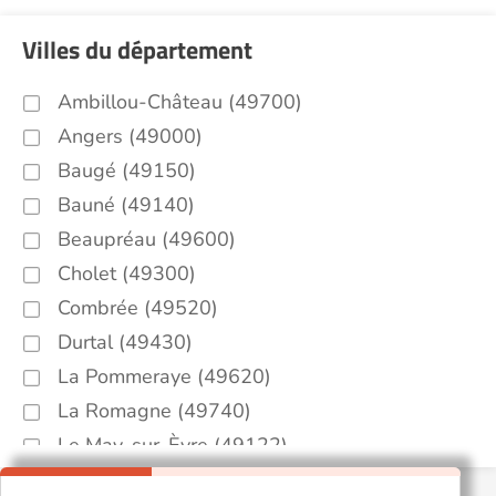
Villes du département
Ambillou-Château (49700)
Angers (49000)
Baugé (49150)
Bauné (49140)
Beaupréau (49600)
Cholet (49300)
Combrée (49520)
Durtal (49430)
La Pommeraye (49620)
La Romagne (49740)
Le May-sur-Èvre (49122)
Montreuil-Juigné (49460)