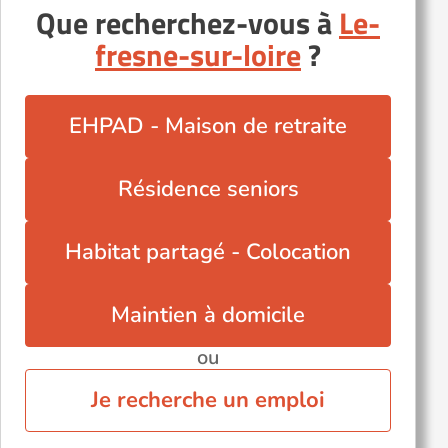
Que recherchez-vous à
Le-
Mozé-sur-Louet (49610)
fresne-sur-loire
?
Pouancé (49420)
Saint-Macaire-en-Mauges (49450)
Saint-Sylvain-d'Anjou (49480)
EHPAD - Maison de retraite
Sainte-Gemmes-sur-Loire (49130)
Saumur (49400)
Résidence seniors
Tiercé (49125)
Trélazé (49800)
Habitat partagé - Colocation
Maintien à domicile
ou
Je recherche un emploi