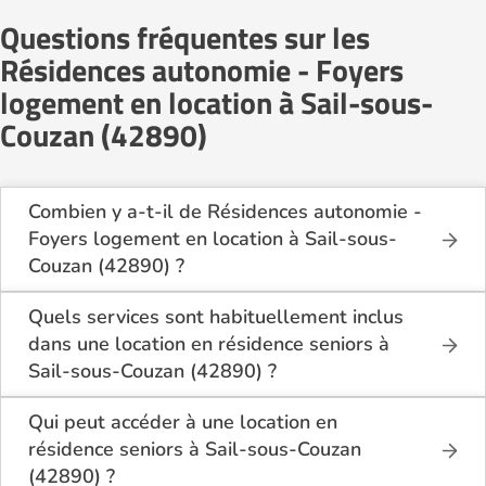
Questions fréquentes sur les
Résidences autonomie - Foyers
logement en location à Sail-sous-
Couzan (42890)
Combien y a-t-il de Résidences autonomie -
Foyers logement en location à Sail-sous-
Couzan (42890) ?
Sur le site Logement-seniors.com, on recense
actuellement 1 Résidences autonomie - Foyers
Quels services sont habituellement inclus
logement en location à Sail-sous-Couzan (42890).
dans une location en résidence seniors à
Sail-sous-Couzan (42890) ?
En location à Sail-sous-Couzan (42890), la
résidence seniors inclut généralement : l’entretien
Qui peut accéder à une location en
des espaces communs, l’accès à des activités, la
résidence seniors à Sail-sous-Couzan
présence d’un accueil / surveillance, la restauration
(42890) ?