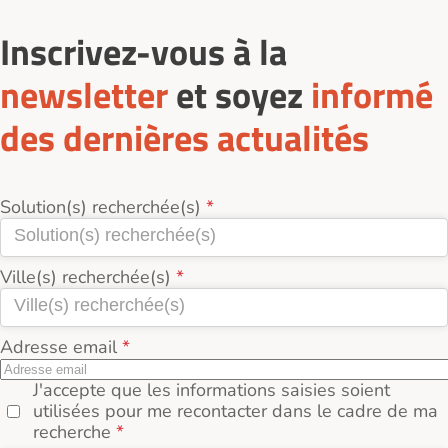
logement, localisation. Demandez-un rendez-vous,
visitez plusieurs résidences et comparez les
Inscrivez-vous à la
prestations, l’environnement et le tarif réel (loyer +
services + charges incluses).
newsletter
et soyez
informé
des dernières actualités
Solution(s) recherchée(s)
Ville(s) recherchée(s)
Adresse email
J'accepte que les informations saisies soient
utilisées pour me recontacter dans le cadre de ma
recherche