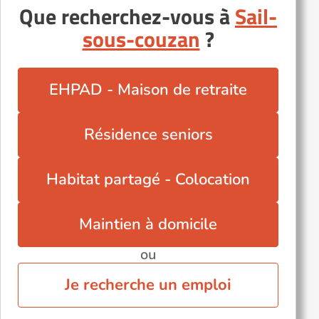
Que recherchez-vous à
Sail-
Roche-la-Molière (42230)
sous-couzan
?
Rozier-en-Donzy (42810)
Saint-Marcel-de-Félines (42122)
Saint-Martin-la-Sauveté (42260)
EHPAD - Maison de retraite
Saint-Étienne (42000)
Sury-le-Comtal (42450)
Résidence seniors
Unieux (42240)
Villars (42390)
Habitat partagé - Colocation
Maintien à domicile
ou
Je recherche un emploi