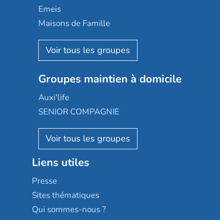
Domusvi
Emeis
Happy Senior
Maisons de Famille
Espace et vie
Korian
Aquarelia
Emera
Nexity edenea
Colisée
Les jardins d'Arcadie
Groupes maintien à domicile
Groupe SOS
Occitalia
Le Noble Âge
Auxi'life
Appartseniors
Almage
SENIOR COMPAGNIE
Villa beausoleil
Pavonis santé
AGE D'OR Services
Reseda
Résidalya
Stella management
Groupe aplus
Liens utiles
Les villages d'or
Sérénys
Presse
Résidences services Villa Médicis
Sites thématiques
Qui sommes-nous ?