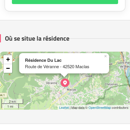
Où se situe la résidence
×
+
Résidence Du Lac
Route de Véranne - 42520 Maclas
−
2 km
1 mi
Leaflet
| Map data ©
OpenStreetMap
contributors