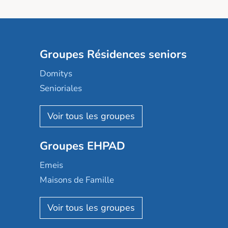
Groupes Résidences seniors
Domitys
Senioriales
Nohée
Les Résidentiels
Ovelia
Groupes EHPAD
Mobicap
Domusvi
Emeis
Happy Senior
Maisons de Famille
Espace et vie
Korian
Aquarelia
Emera
Nexity edenea
Colisée