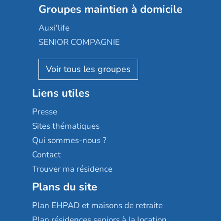
Les jardins d'Arcadie
Groupes maintien à domicile
Groupe SOS
Occitalia
Le Noble Âge
Auxi'life
Appartseniors
Almage
SENIOR COMPAGNIE
Villa beausoleil
Pavonis santé
AGE D'OR Services
Reseda
Résidalya
Stella management
Groupe aplus
Liens utiles
Les villages d'or
Sérénys
Presse
Résidences services Villa Médicis
Sites thématiques
Qui sommes-nous ?
Contact
Trouver ma résidence
Plans du site
Plan EHPAD et maisons de retraite
Plan résidences seniors à la location