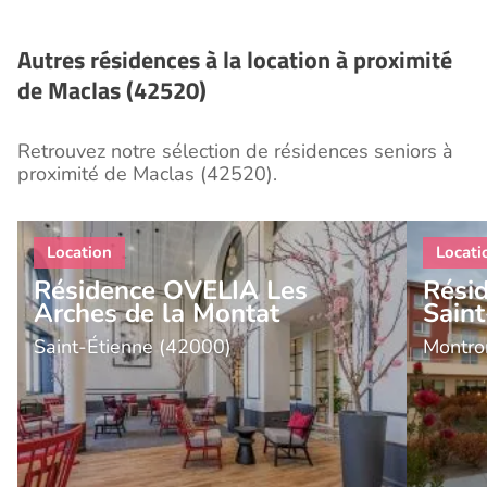
Autres résidences à la location à proximité
de Maclas (42520)
Retrouvez notre sélection de résidences seniors à
proximité de Maclas (42520).
Résidence OVELIA Les
Rési
Arches de la Montat
Sain
Saint-Étienne (42000)
Montro