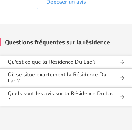
Déposer un avis
Questions fréquentes sur la résidence
Qu'est ce que la Résidence Du Lac ?
La Résidence Du Lac est une résidence seniors de
type foyer logement - résidence autonomie .
Où se situe exactement la Résidence Du
Lac ?
Cette résidence du secteur privé se situe à Maclas
La Résidence Du Lac est située Route de Véranne à
(42520).
Maclas (42520), dans la Loire (42).
Quels sont les avis sur la Résidence Du Lac
?
Il y a 1 avis déposé(s) sur la Résidence Du Lac : elle
a reçu la note moyenne de 4,4/5 pour l'ensemble de
ses prestations.