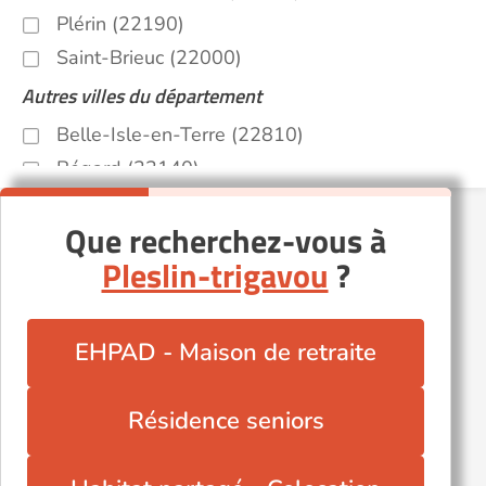
Plérin (22190)
Saint-Brieuc (22000)
Autres villes du département
Belle-Isle-en-Terre (22810)
Bégard (22140)
Hillion (22120)
Que recherchez-vous à
Loudéac (22600)
Pleslin-trigavou
?
Lézardrieux (22740)
Paimpol (22500)
Plancoët (22130)
EHPAD - Maison de retraite
Pleubian (22610)
Plouagat (22170)
Résidence seniors
Plénée-Jugon (22640)
Rostrenen (22110)