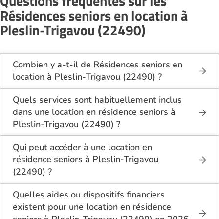
Questions fréquentes sur les
Résidences seniors en location à
Pleslin-Trigavou (22490)
Combien y a-t-il de Résidences seniors en
location à Pleslin-Trigavou (22490) ?
Sur le site Logement-seniors.com, on recense
actuellement 1 Résidences seniors en location à
Quels services sont habituellement inclus
Pleslin-Trigavou (22490).
dans une location en résidence seniors à
Pleslin-Trigavou (22490) ?
En location à Pleslin-Trigavou (22490), la résidence
seniors inclut généralement : l’entretien des espaces
Qui peut accéder à une location en
communs, l’accès à des activités, la présence d’un
résidence seniors à Pleslin-Trigavou
accueil / surveillance, la restauration ou service
(22490) ?
repas optionnel. Certains services sont optionnels et
La location en résidence seniors à Pleslin-Trigavou
peuvent faire monter le tarif.
(22490) s’adresse aux personnes autonomes
Quelles aides ou dispositifs financiers
souhaitant un logement adapté, sécurisé et
existent pour une location en résidence
convivial. Il est conseillé d’avoir environ 60 ans ou