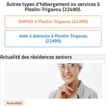
Autres types d'hébergement ou services
à
Résidence senior à la location Nantes
Pleslin-Trigavou (22490)
.
Résidence senior à la location Nîmes
Résidence senior à la location Orléans
EHPAD à Pleslin-Trigavou (22490)
Résidence senior à la location Perpignan
Résidence senior à la location Reims
Aide à domicile à Pleslin-Trigavou
(22490)
Résidence senior à la location Rennes
Résidence senior à la location Strasbourg
Actualité des résidences seniors
Résidence senior à la location Toulouse
Recherche par ville