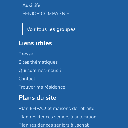
Occitalia
Le Noble Âge
Auxi'life
Appartseniors
Almage
SENIOR COMPAGNIE
Villa beausoleil
Pavonis santé
AGE D'OR Services
Reseda
Résidalya
Stella management
Groupe aplus
Liens utiles
Les villages d'or
Sérénys
Presse
Résidences services Villa Médicis
Sites thématiques
Qui sommes-nous ?
Contact
Trouver ma résidence
Plans du site
Plan EHPAD et maisons de retraite
Plan résidences seniors à la location
Plan résidences seniors à l'achat