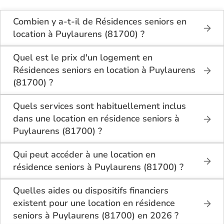
Combien y a-t-il de Résidences seniors en
location à Puylaurens (81700) ?
Sur le site Logement-seniors.com, on recense
actuellement 1 Résidences seniors en location à
Quel est le prix d'un logement en
Puylaurens (81700).
Résidences seniors en location à Puylaurens
(81700) ?
Le tarif minimum d'un logement en Résidences
seniors en location à Puylaurens (81700) est de
Quels services sont habituellement inclus
590€ par mois.
dans une location en résidence seniors à
Puylaurens (81700) ?
En location à Puylaurens (81700), la résidence
seniors inclut généralement : l’entretien des espaces
Qui peut accéder à une location en
communs, l’accès à des activités, la présence d’un
résidence seniors à Puylaurens (81700) ?
accueil / surveillance, la restauration ou service
La location en résidence seniors à Puylaurens
repas optionnel. Certains services sont optionnels et
(81700) s’adresse aux personnes autonomes
Quelles aides ou dispositifs financiers
peuvent faire monter le tarif.
souhaitant un logement adapté, sécurisé et
existent pour une location en résidence
convivial. Il est conseillé d’avoir environ 60 ans ou
seniors à Puylaurens (81700) en 2026 ?
plus, bien que chaque résidence fixe ses conditions.