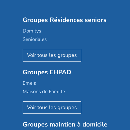
Groupes Résidences seniors
Domitys
Senioriales
Nohée
Les Résidentiels
Ovelia
Groupes EHPAD
Mobicap
Domusvi
Emeis
Happy Senior
Maisons de Famille
Espace et vie
Korian
Aquarelia
Emera
Nexity edenea
Colisée
Les jardins d'Arcadie
Groupes maintien à domicile
Groupe SOS