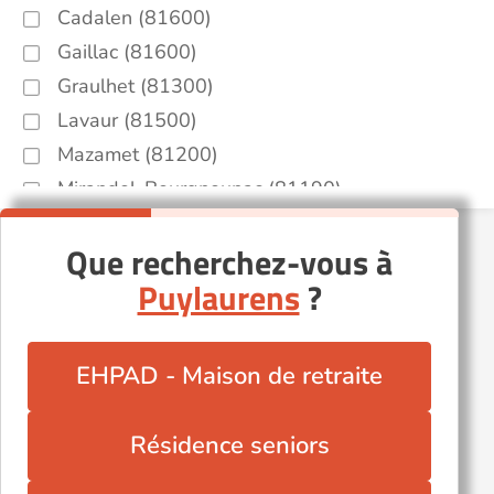
Cadalen (81600)
Gaillac (81600)
Graulhet (81300)
Lavaur (81500)
Mazamet (81200)
Mirandol-Bourgnounac (81190)
Pampelonne (81190)
Que recherchez-vous à
Salles (81640)
Puylaurens
?
Soual (81580)
Valderiès (81350)
Villefranche-d'Albigeois (81430)
EHPAD - Maison de retraite
Résidence seniors