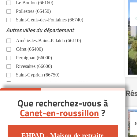
Le Boulou (66160)
Pollestres (66450)
Saint-Génis-des-Fontaines (66740)
Autres villes du département
Amélie-les-Bains-Palalda (66110)
Céret (66400)
Perpignan (66000)
Rivesaltes (66600)
Saint-Cyprien (66750)
Saint-Laurent-de-la-Salanque (66250)
Rés
Saleilles (66280)
Que recherchez-vous à
Canet-en-roussillon
?
EHPAD - Maison de retraite