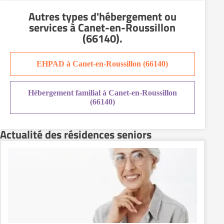
Residence service senior Montélimar
Autres types d'hébergement ou
Residence service senior Nantes
services
à Canet-en-Roussillon
Residence service senior Nîmes
(66140)
.
Residence service senior Orléans
Residence service senior Perpignan
EHPAD à Canet-en-Roussillon (66140)
Residence service senior Rennes
Residence service senior Strasbourg
Hébergement familial à Canet-en-Roussillon
Residence service senior Toulouse
(66140)
Recherche par ville
Actualité des résidences seniors