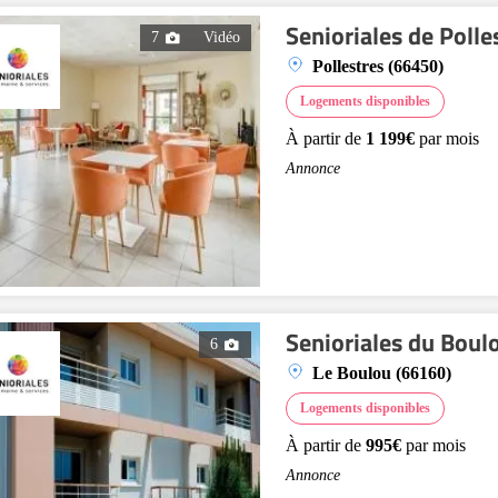
Senioriales de Polle
7
Vidéo
Pollestres (66450)
Logements disponibles
À partir de
1 199€
par mois
Annonce
Senioriales du Boul
6
Le Boulou (66160)
Logements disponibles
À partir de
995€
par mois
Annonce