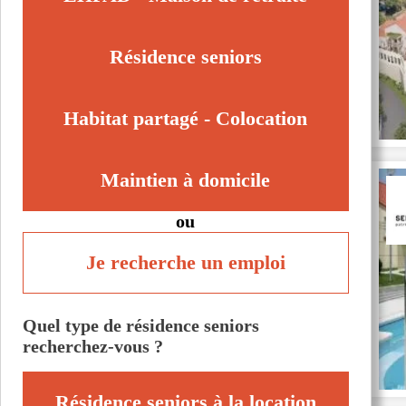
Résidence seniors
Habitat partagé - Colocation
Maintien à domicile
ou
Je recherche un emploi
Quel type de résidence seniors
recherchez-vous ?
Résidence seniors à la location