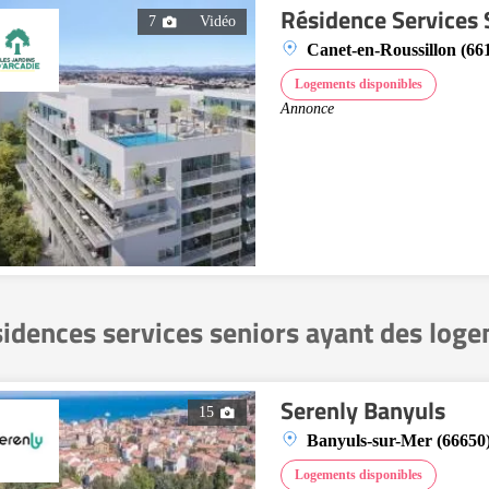
Résidence Services 
7
Vidéo
Canet-en-Roussillon (66
Logements disponibles
Annonce
idences services seniors ayant des log
Serenly Banyuls
15
Banyuls-sur-Mer (66650
Logements disponibles