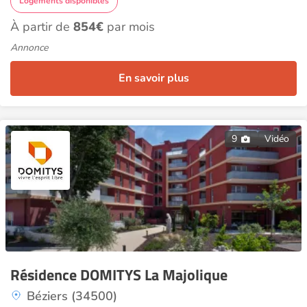
Logements disponibles
À partir de
854€
par mois
Annonce
En savoir plus
9
Vidéo
Résidence DOMITYS La Majolique
Béziers (34500)