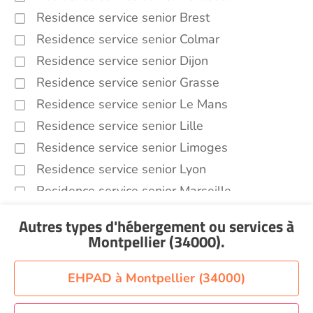
Residence service senior Brest
Residence service senior Colmar
Residence service senior Dijon
Residence service senior Grasse
Residence service senior Le Mans
Residence service senior Lille
Residence service senior Limoges
Residence service senior Lyon
Residence service senior Marseille
Residence service senior Montpellier
Autres types d'hébergement ou services
à
Residence service senior Montélimar
Montpellier (34000)
.
Residence service senior Nantes
Residence service senior Nîmes
EHPAD à Montpellier (34000)
Residence service senior Orléans