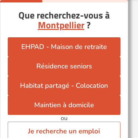
Saint-Jean-de-Védas (34430)
Sète (34200)
Que recherchez-vous à
Valras-Plage (34350)
Montpellier
?
Vias (34450)
Autres villes du département
EHPAD - Maison de retraite
Caux (34720)
Fabrègues (34690)
Résidence seniors
Lamalou-les-Bains (34240)
Lattes (34970)
Habitat partagé - Colocation
Olonzac (34210)
Valros (34290)
Maintien à domicile
ou
Je recherche un emploi