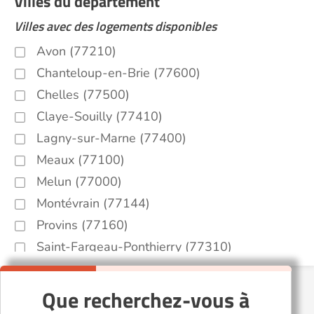
Villes du département
Villes avec des logements disponibles
Avon (77210)
Chanteloup-en-Brie (77600)
Chelles (77500)
Claye-Souilly (77410)
Lagny-sur-Marne (77400)
Meaux (77100)
Melun (77000)
Montévrain (77144)
Provins (77160)
Saint-Fargeau-Ponthierry (77310)
Serris (77700)
Émerainville (77184)
Que recherchez-vous à