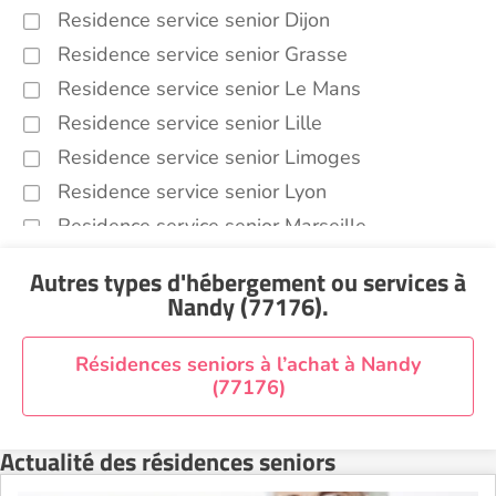
Residence service senior Dijon
Residence service senior Grasse
Residence service senior Le Mans
Residence service senior Lille
Residence service senior Limoges
Residence service senior Lyon
Residence service senior Marseille
Residence service senior Montpellier
Autres types d'hébergement ou services
à
Residence service senior Montélimar
Nandy (77176)
.
Residence service senior Nantes
Residence service senior Nîmes
Résidences seniors à l’achat à Nandy
(77176)
Residence service senior Orléans
Residence service senior Perpignan
Actualité des résidences seniors
Residence service senior Rennes