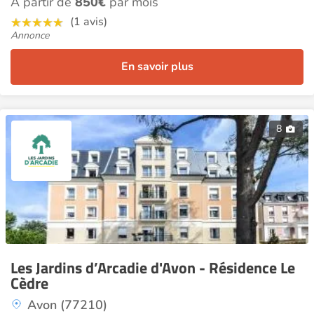
À partir de
850€
par mois
(1 avis)
Annonce
En savoir plus
8
Les Jardins d’Arcadie d'Avon - Résidence Le
Cèdre
Avon (77210)