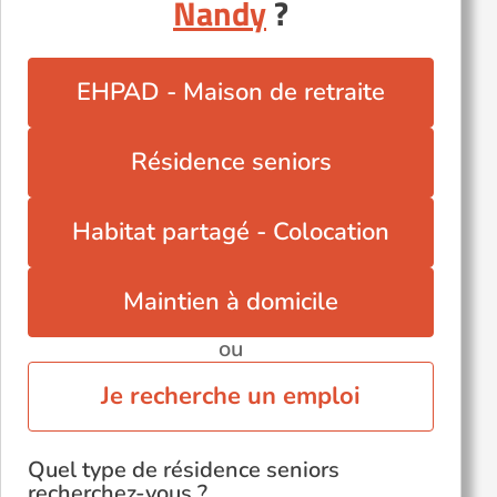
Autres villes du département
Nandy
?
Bailly-Romainvilliers (77700)
Chessy (77700)
EHPAD - Maison de retraite
Combs-la-Ville (77380)
Fontainebleau (77300)
Résidence seniors
Moissy-Cramayel (77550)
Pringy (77310)
Habitat partagé - Colocation
Saint-Barthélemy (77320)
Maintien à domicile
ou
Je recherche un emploi
Quel type de résidence seniors
recherchez-vous ?