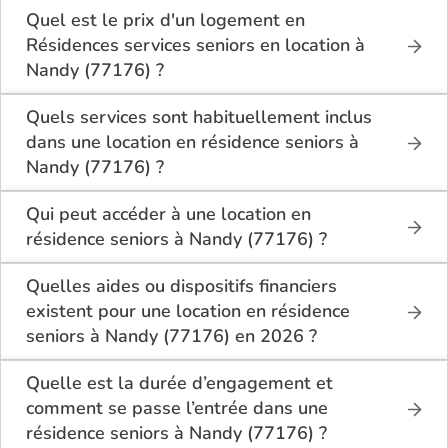
actuellement 2 Résidences services seniors en
Quel est le prix d'un logement en
location à Nandy (77176).
Résidences services seniors en location à
Nandy (77176) ?
Le tarif minimum d'un logement en Résidences
services seniors en location à Nandy (77176) est de
Quels services sont habituellement inclus
660€ par mois.
dans une location en résidence seniors à
Nandy (77176) ?
En location à Nandy (77176), la résidence seniors
inclut généralement : l’entretien des espaces
Qui peut accéder à une location en
communs, l’accès à des activités, la présence d’un
résidence seniors à Nandy (77176) ?
accueil / surveillance, la restauration ou service
La location en résidence seniors à Nandy (77176)
repas optionnel. Certains services sont optionnels et
s’adresse aux personnes autonomes souhaitant un
Quelles aides ou dispositifs financiers
peuvent faire monter le tarif.
logement adapté, sécurisé et convivial. Il est
existent pour une location en résidence
conseillé d’avoir environ 60 ans ou plus, bien que
seniors à Nandy (77176) en 2026 ?
chaque résidence fixe ses conditions. Des
Selon les revenus et la situation, il est possible à
prestations complémentaires peuvent être
Nandy (77176) de bénéficier d’aides telles que :
Quelle est la durée d’engagement et
proposées pour un accompagnement léger.
l’APL (allocation personnalisée au logement), ou
comment se passe l’entrée dans une
selon le dispositif local, des aides communales
résidence seniors à Nandy (77176) ?
départementales. Il est conseillé de bien se