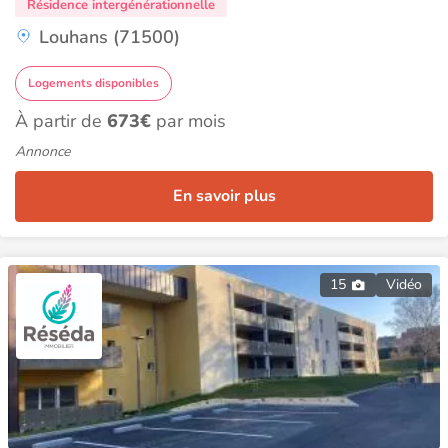
Résidence intergénérationnelle
Louhans (71500)
Logements disponibles
À partir de
673€
par mois
Annonce
En savoir plus
15
Vidéo