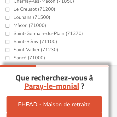
Charnay-lès-Mâcon (71850)
Le Creusot (71200)
Louhans (71500)
Mâcon (71000)
Saint-Germain-du-Plain (71370)
Saint-Rémy (71100)
Saint-Vallier (71230)
Sancé (71000)
Tournus (71700)
Autres villes du département
Que recherchez-vous à
Paray-le-monial
?
Saint-Martin-Belle-Roche (71118)
EHPAD - Maison de retraite