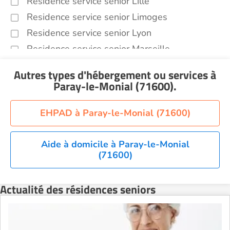
Residence service senior Lille
Residence service senior Limoges
Residence service senior Lyon
Residence service senior Marseille
Residence service senior Montpellier
Autres types d'hébergement ou services
à
Residence service senior Montélimar
Paray-le-Monial (71600)
.
Residence service senior Nantes
Residence service senior Nîmes
EHPAD à Paray-le-Monial (71600)
Residence service senior Orléans
Residence service senior Perpignan
Aide à domicile à Paray-le-Monial
(71600)
Residence service senior Rennes
Residence service senior Strasbourg
Actualité des résidences seniors
Residence service senior Toulouse
Recherche par ville