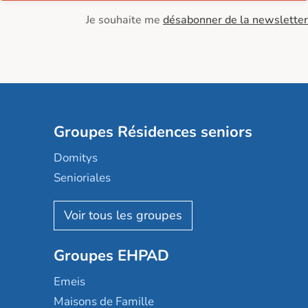
Je souhaite me
désabonner de la newsletter
Groupes Résidences seniors
Domitys
Senioriales
Nohée
Les Résidentiels
Ovelia
Groupes EHPAD
Mobicap
Domusvi
Emeis
Happy Senior
Maisons de Famille