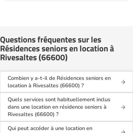
Questions fréquentes sur les
Résidences seniors en location à
Rivesaltes (66600)
Combien y a-t-il de Résidences seniors en
location à Rivesaltes (66600) ?
Sur le site Logement-seniors.com, on recense
actuellement 1 Résidences seniors en location à
Quels services sont habituellement inclus
Rivesaltes (66600).
dans une location en résidence seniors à
Rivesaltes (66600) ?
En location à Rivesaltes (66600), la résidence
seniors inclut généralement : l’entretien des espaces
Qui peut accéder à une location en