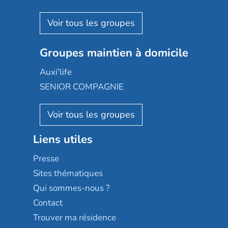
Espace et vie
Korian
Aquarelia
Emera
Nexity edenea
Colisée
Les jardins d'Arcadie
Groupes maintien à domicile
Groupe SOS
Occitalia
Le Noble Âge
Auxi'life
Appartseniors
Almage
SENIOR COMPAGNIE
Villa beausoleil
Pavonis santé
AGE D'OR Services
Reseda
Résidalya
Stella management
Groupe aplus
Liens utiles
Les villages d'or
Sérénys
Presse
Résidences services Villa Médicis
Sites thématiques
Qui sommes-nous ?
Contact
Trouver ma résidence