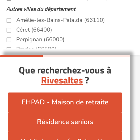
Autres villes du département
Amélie-les-Bains-Palalda (66110)
Céret (66400)
Perpignan (66000)
Prades (66500)
Saint-Cyprien (66750)
Que recherchez-vous à
Saint-Laurent-de-la-Salanque (66250)
Rivesaltes
?
Saint-Paul-de-Fenouillet (66220)
Saleilles (66280)
Toulouges (66350)
EHPAD - Maison de retraite
Résidence seniors