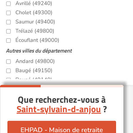
Avrillé (49240)
Cholet (49300)
Saumur (49400)
Trélazé (49800)
Écouflant (49000)
Autres villes du département
Andard (49800)
Baugé (49150)
Bauné (49140)
Bouchemaine (49080)
Que recherchez-vous à
Fontaine-Guérin (49250)
Saint-sylvain-d-anjou
?
La Meignanne (49770)
Le Coudray-Macouard (49260)
Le Fresne-sur-Loire (49123)
EHPAD - Maison de retraite