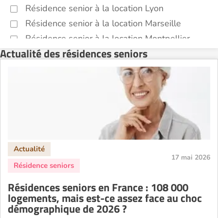
Résidence senior à la location Lyon
Résidence senior à la location Marseille
Résidence senior à la location Montpellier
Actualité des résidences seniors
Résidence senior à la location Montélimar
Résidence senior à la location Nantes
Résidence senior à la location Nîmes
Résidence senior à la location Orléans
Résidence senior à la location Perpignan
Résidence senior à la location Reims
Résidence senior à la location Rennes
17 mai 2026
Résidence senior à la location Strasbourg
Résidence senior à la location Toulouse
Résidences seniors en France : 108 000
Recherche par ville
logements, mais est-ce assez face au choc
démographique de 2026 ?