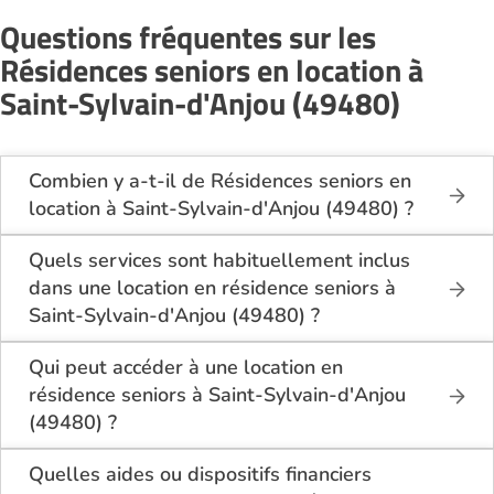
Questions fréquentes sur les
Résidences seniors en location à
Saint-Sylvain-d'Anjou (49480)
Combien y a-t-il de Résidences seniors en
location à Saint-Sylvain-d'Anjou (49480) ?
Sur le site Logement-seniors.com, on recense
actuellement 1 Résidences seniors en location à
Quels services sont habituellement inclus
Saint-Sylvain-d'Anjou (49480).
dans une location en résidence seniors à
Saint-Sylvain-d'Anjou (49480) ?
En location à Saint-Sylvain-d'Anjou (49480), la
résidence seniors inclut généralement : l’entretien
Qui peut accéder à une location en
des espaces communs, l’accès à des activités, la
résidence seniors à Saint-Sylvain-d'Anjou
présence d’un accueil / surveillance, la restauration
(49480) ?
ou service repas optionnel. Certains services sont
La location en résidence seniors à Saint-Sylvain-
optionnels et peuvent faire monter le tarif.
d'Anjou (49480) s’adresse aux personnes
Quelles aides ou dispositifs financiers