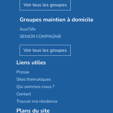
Aquarelia
Emera
Nexity edenea
Colisée
Les jardins d'Arcadie
Groupes maintien à domicile
Groupe SOS
Occitalia
Le Noble Âge
Auxi'life
Appartseniors
Almage
SENIOR COMPAGNIE
Villa beausoleil
Pavonis santé
AGE D'OR Services
Reseda
Résidalya
Stella management
Groupe aplus
Liens utiles
Les villages d'or
Sérénys
Presse
Résidences services Villa Médicis
Sites thématiques
Qui sommes-nous ?
Contact
Trouver ma résidence
Plans du site