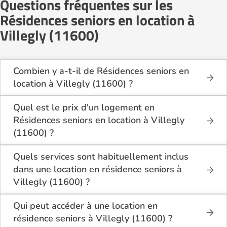
Questions fréquentes sur les
Résidences seniors en location à
Villegly (11600)
Combien y a-t-il de Résidences seniors en
location à Villegly (11600) ?
Sur le site Logement-seniors.com, on recense
actuellement 1 Résidences seniors en location à
Quel est le prix d'un logement en
Villegly (11600).
Résidences seniors en location à Villegly
(11600) ?
Le tarif minimum d'un logement en Résidences
seniors en location à Villegly (11600) est de 755€
Quels services sont habituellement inclus
par mois.
dans une location en résidence seniors à
Villegly (11600) ?
En location à Villegly (11600), la résidence seniors
inclut généralement : l’entretien des espaces
Qui peut accéder à une location en
communs, l’accès à des activités, la présence d’un
résidence seniors à Villegly (11600) ?
accueil / surveillance, la restauration ou service