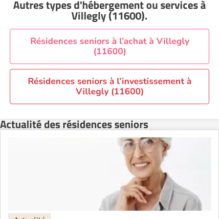
Autres types d'hébergement ou services
à
Résidence senior à la location Nantes
Villegly (11600)
.
Résidence senior à la location Nîmes
Résidence senior à la location Orléans
Résidences seniors à l’achat à Villegly
(11600)
Résidence senior à la location Perpignan
Résidence senior à la location Reims
Résidences seniors à l’investissement à
Résidence senior à la location Rennes
Villegly (11600)
Résidence senior à la location Strasbourg
Résidence senior à la location Toulouse
Actualité des résidences seniors
Recherche par ville