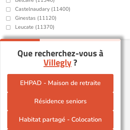
Belcaire (11340)
Castelnaudary (11400)
Ginestas (11120)
Leucate (11370)
Que recherchez-vous à
Villegly
?
EHPAD - Maison de retraite
Résidence seniors
Habitat partagé - Colocation