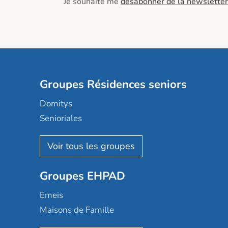
Je souhaite me
désabonner de la newsletter
Groupes Résidences seniors
Domitys
Senioriales
Nohée
Les Résidentiels
Ovelia
Groupes EHPAD
Mobicap
Domusvi
Emeis
Happy Senior
Maisons de Famille
Espace et vie
Korian