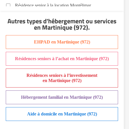
Résidence senior à la location Montélimar
Résidence senior à la location Nantes
Autres types d'hébergement ou services
Résidence senior à la location Nîmes
en Martinique (972)
.
Résidence senior à la location Orléans
Résidence senior à la location Perpignan
EHPAD en Martinique (972)
Résidence senior à la location Reims
Résidence senior à la location Rennes
Résidences seniors à l’achat en Martinique (972)
Résidence senior à la location Strasbourg
Résidence senior à la location Toulouse
Résidences seniors à l’investissement
Recherche par ville
en Martinique (972)
Hébergement familial en Martinique (972)
Aide à domicile en Martinique (972)