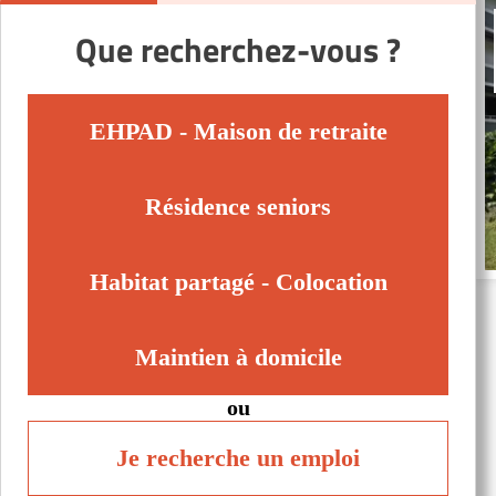
Que recherchez-vous ?
EHPAD - Maison de retraite
Résidence seniors
Habitat partagé - Colocation
Maintien à domicile
ou
Je recherche un emploi