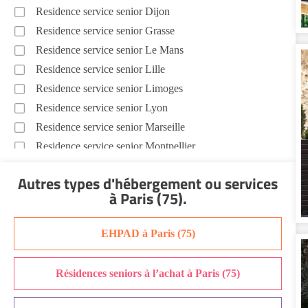
Residence service senior Dijon
Residence service senior Grasse
Residence service senior Le Mans
Residence service senior Lille
Residence service senior Limoges
Residence service senior Lyon
Residence service senior Marseille
Residence service senior Montpellier
Residence service senior Montélimar
Autres types d'hébergement ou services
Residence service senior Nantes
à Paris (75)
.
Residence service senior Nîmes
Residence service senior Orléans
EHPAD à Paris (75)
Residence service senior Perpignan
Residence service senior Rennes
Résidences seniors à l’achat à Paris (75)
Residence service senior Strasbourg
Residence service senior Toulouse