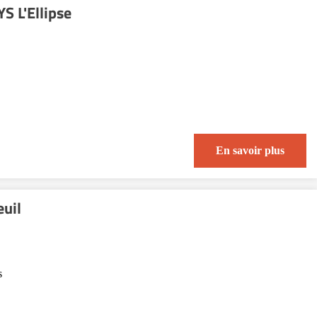
S L'Ellipse
En savoir plus
euil
s