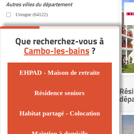
Autres villes du département
Urrugne (64122)
Que recherchez-vous à
Cambo-les-bains
?
EHPAD - Maison de retraite
Rési
Résidence seniors
dép
Habitat partagé - Colocation
Maintien à domicile