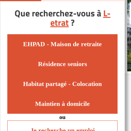
Que recherchez-vous à
L-
etrat
?
EHPAD - Maison de retraite
Résidence seniors
Habitat partagé - Colocation
Maintien à domicile
ou
Je recherche un emploi