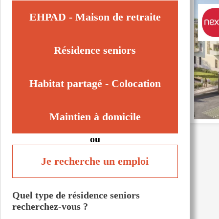
EHPAD - Maison de retraite
Résidence seniors
Habitat partagé - Colocation
Maintien à domicile
ou
Je recherche un emploi
Quel type de résidence seniors
recherchez-vous ?