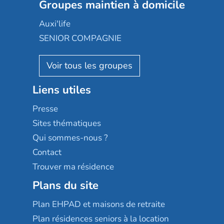
Les jardins d'Arcadie
Groupes maintien à domicile
Groupe SOS
Occitalia
Le Noble Âge
Auxi'life
Appartseniors
Almage
SENIOR COMPAGNIE
Villa beausoleil
Pavonis santé
AGE D'OR Services
Reseda
Résidalya
Stella management
Groupe aplus
Liens utiles
Les villages d'or
Sérénys
Presse
Résidences services Villa Médicis
Sites thématiques
Qui sommes-nous ?
Contact
Trouver ma résidence
Plans du site
Plan EHPAD et maisons de retraite
Plan résidences seniors à la location