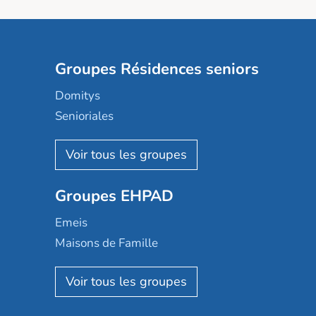
Groupes Résidences seniors
Domitys
Senioriales
Nohée
Les Résidentiels
Ovelia
Groupes EHPAD
Mobicap
Domusvi
Emeis
Happy Senior
Maisons de Famille
Espace et vie
Korian
Aquarelia
Emera
Nexity edenea
Colisée