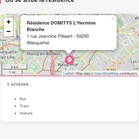
×
+
Résidence DOMITYS L'Hermine
Blanche
−
1 rue Jeannine Pilliaert - 59290
Wasquehal
2 km
1 mi
Leaflet
| Map data ©
OpenStreetMap
contributors
Y ACCÉDER
Bus
Train
Voiture